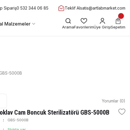
 Sipariş
0 532 344 06 85
Teklif Al
satis@artlabmarket.com
al Malzemeler
Arama
Favorilerim
Üye Girişi
Sepetim
ü GBS-5000B
Yorumlar (0)
oklav Cam Boncuk Sterilizatörü GBS-5000B
GBS-5000B
Stokta var