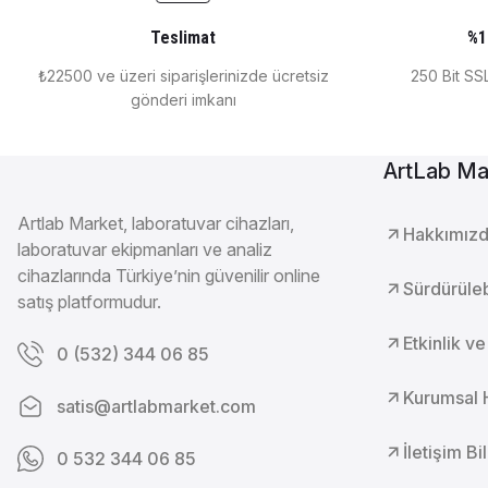
Teslimat
%1
₺22500 ve üzeri siparişlerinizde ücretsiz
250 Bit SSL
gönderi imkanı
ArtLab Ma
Artlab Market, laboratuvar cihazları,
Hakkımız
laboratuvar ekipmanları ve analiz
cihazlarında Türkiye’nin güvenilir online
Sürdürülebi
satış platformudur.
Etkinlik ve
0 (532) 344 06 85
Kurumsal 
satis@artlabmarket.com
İletişim Bi
0 532 344 06 85