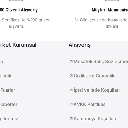
00 Güvenli Alışveriş
Müşteri Memnuniy
 Sertifikası ile %100 güvenli
14 Gün içerisinde kolay iad
alışveriş
imkanı
rket Kurumsal
Alışveriş
da
Mesafeli Satış Sözleşme
lirlik
Gizlilik ve Güvenlik
 Fuarlar
İptal ve İade Koşulları
Haberler
KVKK Politikası
lgilerimiz
Kampanya Koşulları