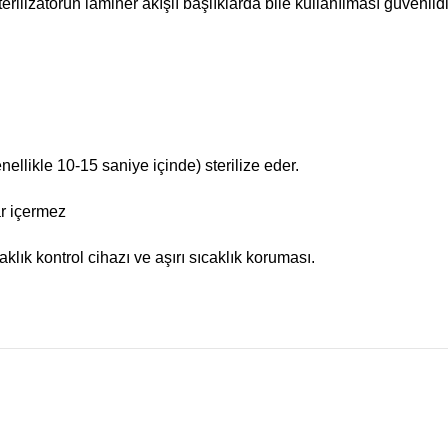
ilizatörün laminer akışlı başlıklarda bile kullanılması güvenlidi
nellikle 10-15 saniye içinde) sterilize eder.
ar içermez
lık kontrol cihazı ve aşırı sıcaklık koruması.
ularda yetersiz gördüğünüz noktaları öneri formunu kullanarak tarafımıza 
Ürün hakkında henüz soru sorulmamış.
Bu ürüne ilk yorumu siz yapın!