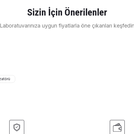
Sizin İçin Önerilenler
Yorum Yaz
Soru Sor
Laboratuvarınıza uygun fiyatlarla öne çıkanları keşfedi
zatörü
Gönder