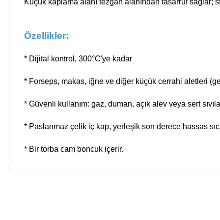
Küçük kaplama alanı tezgah alanından tasarruf sağlar; ster
Özellikler:
* Dijital kontrol, 300°C'ye kadar
* Forseps, makas, iğne ve diğer küçük cerrahi aletleri (ge
* Güvenli kullanım: gaz, duman, açık alev veya sert sıvıl
* Paslanmaz çelik iç kap, yerleşik son derece hassas sıcak
* Bir torba cam boncuk içerir.
Bu ürünün fiyat bilgisi, resim, ürün açıklamalarında ve diğer kon
E... E... | 11/04/2026
Görüş ve önerileriniz için teşekkür ederiz.