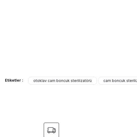
Ürün resmi kalitesiz, bozuk veya görüntülenemiyor.
Deneyimini Paylaş
Ürün açıklamasında eksik bilgiler bulunuyor.
Ürün bilgilerinde hatalar bulunuyor.
Ürün fiyatı diğer sitelerden daha pahalı.
BIOBASE
Bu ürüne benzer farklı alternatifler olmalı.
Biobase Otoklav Cam Boncuk Sterilizatörü GBS-5000A
Etiketler :
otoklav cam boncuk sterilizatörü
cam boncuk sterili