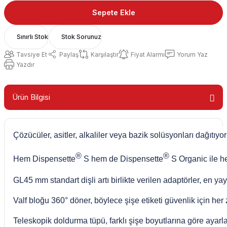
Sepete Ekle
Sınırlı Stok
Stok Sorunuz
Tavsiye Et
Paylaş
Karşılaştır
Fiyat Alarmı
Yorum Yaz
Yazdır
Ürün Bilgisi
Çözücüler, asitler, alkaliler veya bazik solüsyonları dağıtıyo
®
®
Hem Dispensette
S hem de Dispensette
S Organic ile h
GL45 mm standart dişli artı birlikte verilen adaptörler, en ya
Valf bloğu 360° döner, böylece şişe etiketi güvenlik için he
Teleskopik doldurma tüpü, farklı şişe boyutlarına göre ayarla