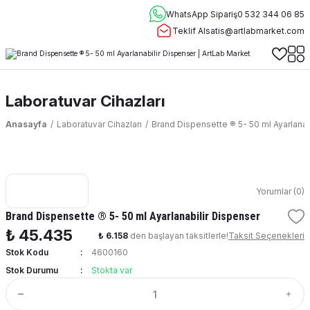
WhatsApp Sipariş
0 532 344 06 85
Teklif Al
satis@artlabmarket.com
Laboratuvar Cihazları
Anasayfa
Laboratuvar Cihazları
Brand Dispensette ® 5- 50 ml Ayarlanab
Yorumlar (0)
Brand Dispensette ® 5- 50 ml Ayarlanabilir Dispenser
₺ 45.435
₺ 6.158
den başlayan taksitlerle!
Taksit Seçenekleri
Stok Kodu
4600160
Stok Durumu
Stokta var