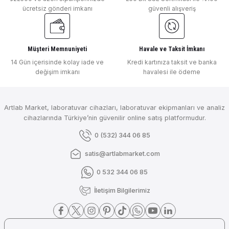
ücretsiz gönderi imkanı
güvenli alışveriş
Gönder
₺ 10.283
Müşteri Memnuniyeti
Havale ve Taksit İmkanı
DLAB
14 Gün içerisinde kolay iade ve
Kredi kartınıza taksit ve banka
değişim imkanı
havalesi ile ödeme
DLab Pro Dispenser ( 2.5-25 mL ) - Otoklavlanabilir 7032212003-P
Artlab Market, laboratuvar cihazları, laboratuvar ekipmanları ve analiz
cihazlarında Türkiye’nin güvenilir online satış platformudur.
₺ 10.283
0 (532) 344 06 85
DLAB
DLab Pro Dispenser ( 5.0-50 mL ) - Otoklavlanabilir 7032111004-P
satis@artlabmarket.com
0 532 344 06 85
İletişim Bilgilerimiz
₺ 13.170
DLAB