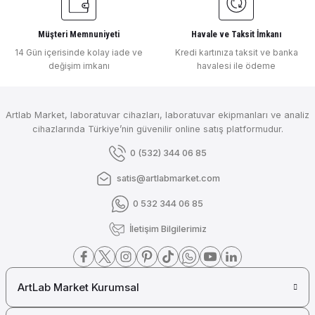
₺ 10.283
DLAB
Müşteri Memnuniyeti
Havale ve Taksit İmkanı
DLab Ayarlanabilir 12 Kanallı Otomatik Pipet ( 50-300 µl ) 7010104012
14 Gün içerisinde kolay iade ve
Kredi kartınıza taksit ve banka
değişim imkanı
havalesi ile ödeme
Artlab Market, laboratuvar cihazları, laboratuvar ekipmanları ve analiz
₺ 10.283
cihazlarında Türkiye’nin güvenilir online satış platformudur.
BRAND
0 (532) 344 06 85
Brand Transferpette 12 Kanallı Elektronik Ayarlanabilir Otomatik Pipet
satis@artlabmarket.com
0 532 344 06 85
₺ 84.944
İletişim Bilgilerimiz
BRAND
Brand Transferpette 8 Kanallı Elektronik Ayarlanabilir Otomatik Pipet
ArtLab Market Kurumsal