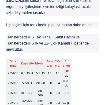
daha fazlasını kurtarın ve tutamağa olan şaft kaplini,
ergonomiyi iyileştirerek ve temizliği kolaylaştıracak
şekilde yeniden tasarlandı.
Uç seçimi için renk kodlu pipet vurguları daha da net.
Transferpette® S Tek Kanallı Sabit Hacim ve
Transferpette® S 8- ve 12- Çok Kanallı Pipetler de
mevcuttur.
Stok
A* ≤
CV*
Alt
Kapasite
Modeli
kodu
± %
≤ %
Limit
0,01
705900
0,5-10 µL
M8-10
1.6
1.0
µL
0.05
705906
5-50 µL
M8-50
0.8
0.4
µL
M8-
705908
10-100 µL
0.8
0,3
0.1 µL
100
20-200
M8-
705910
0.8
0.3
0.2 µL