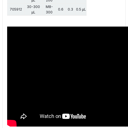
µL
200
30-300
M8-
705912
0.6
0.3
0.5 µL
µL
300