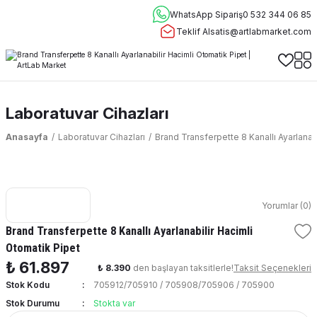
WhatsApp Sipariş
0 532 344 06 85
Teklif Al
satis@artlabmarket.com
Laboratuvar Cihazları
Anasayfa
Laboratuvar Cihazları
Brand Transferpette 8 Kanallı Ayarlanab
Yorumlar (0)
Brand Transferpette 8 Kanallı Ayarlanabilir Hacimli
Otomatik Pipet
₺ 61.897
₺ 8.390
den başlayan taksitlerle!
Taksit Seçenekleri
Stok Kodu
705912/705910 / 705908/705906 / 705900
Stok Durumu
Stokta var