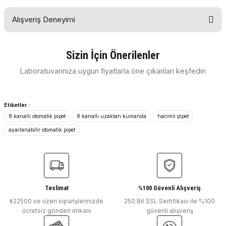
Soru Sor
Alışveriş Deneyimi
Bu ürünün fiyat bilgisi, resim, ürün açıklamalarında ve diğer
konularda yetersiz gördüğünüz noktaları öneri formunu
kullanarak tarafımıza iletebilirsiniz.
Görüş ve önerileriniz için teşekkür ederiz.
Sizin İçin Önerilenler
E... E... | 11/04/2026
Laboratuvarınıza uygun fiyatlarla öne çıkanları keşfedin
Ürün resmi kalitesiz, bozuk veya görüntülenemiyor.
DLAB
Ürün açıklamasında eksik bilgiler bulunuyor.
Deneyimini Paylaş
DLab Ayarlanabilir Otomatik Pipet 7010104006-7010103006
Ürün bilgilerinde hatalar bulunuyor.
Etiketler :
8 kanallı otomatik pipet
8 kanallı uzaktan kumanda
hacimli pipet
Ürün fiyatı diğer sitelerden daha pahalı.
ayarlanabilir otomatik pipet
Bu ürüne benzer farklı alternatifler olmalı.
₺ 10.283
DLAB
DLab Ayarlanabilir 12 Kanallı Otomatik Pipet ( 0.5-10 µl ) 7010104004
Teslimat
%100 Güvenli Alışveriş
₺22500 ve üzeri siparişlerinizde
Gönder
250 Bit SSL Sertifikası ile %100
ücretsiz gönderi imkanı
güvenli alışveriş