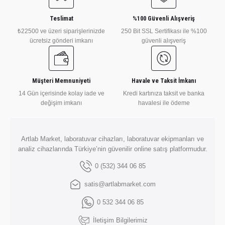
Ürün fiyatı diğer sitelerden daha pahalı.
Bu ürüne benzer farklı alternatifler olmalı.
Teslimat
%100 Güvenli Alışveriş
₺22500 ve üzeri siparişlerinizde
250 Bit SSL Sertifikası ile %100
₺ 71.360
ücretsiz gönderi imkanı
güvenli alışveriş
DLAB
DLab 4 Bölmeli Isıtıcılı Manyetik Karıştırıcı 1.500 rpm 340 ℃ 4 x 10 Li
Müşteri Memnuniyeti
Havale ve Taksit İmkanı
Gönder
14 Gün içerisinde kolay iade ve
Kredi kartınıza taksit ve banka
değişim imkanı
havalesi ile ödeme
₺ 84.491
DLAB
Artlab Market, laboratuvar cihazları, laboratuvar ekipmanları ve
DLab 4 Bölmeli Isıtıcılı Manyetik Karıştırıcı 1.500 rpm 340 ℃ 4 x 10 L
analiz cihazlarında Türkiye’nin güvenilir online satış platformudur.
0 (532) 344 06 85
satis@artlabmarket.com
₺ 74.215
0 532 344 06 85
DLAB
İletişim Bilgilerimiz
DLAB 4 Bölmeli Dijital Manyetik Karıştırıcı LCD 200 .. 1500 rpm 4 x 3 