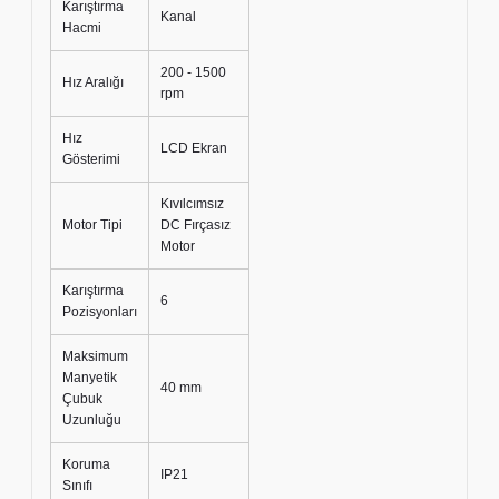
Karıştırma
Kanal
Hacmi
200 - 1500
Hız Aralığı
rpm
Hız
LCD Ekran
Gösterimi
Kıvılcımsız
Motor Tipi
DC Fırçasız
Motor
Karıştırma
6
Pozisyonları
Maksimum
Manyetik
40 mm
Çubuk
Uzunluğu
Koruma
IP21
Sınıfı