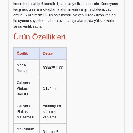
kontrolüne sahip 6 kanallı dijital manyetik karıştırıcıdır. Korozyona
karşı güçlü seramik kaplama alüminyum çalışma plakası, uzun
ömürlü kıvılcımsız DC fırçasız motoru ve çeşitli reaksiyon kapları
ile uyumu sayesinde laboratuvar çalışmalarınızda yüksek verim
ve güvenlik sağlar.
Ürün Özellikleri
Özellik
Detay
Model
8030351100
Numarası
Çalışma
Plakası
Ø134 mm
Boyutu
Çalışma
Alüminyum,
Plakası
seramik
Malzemesi
kaplama
Maksimum
3 Litre x 6