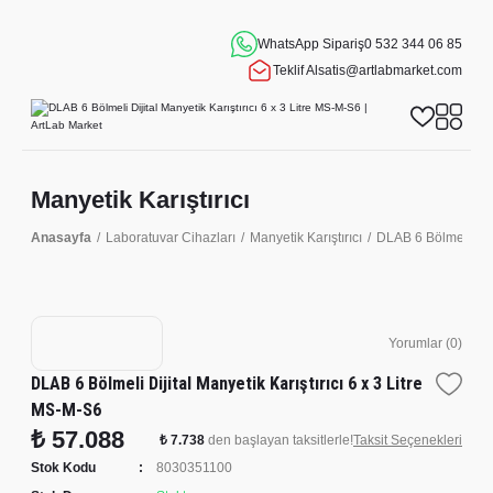
WhatsApp Sipariş
0 532 344 06 85
Teklif Al
satis@artlabmarket.com
Manyetik Karıştırıcı
Anasayfa
Laboratuvar Cihazları
Manyetik Karıştırıcı
DLAB 6 Bölmeli Diji
Yorumlar (0)
DLAB 6 Bölmeli Dijital Manyetik Karıştırıcı 6 x 3 Litre
MS-M-S6
₺ 57.088
₺ 7.738
den başlayan taksitlerle!
Taksit Seçenekleri
Stok Kodu
8030351100