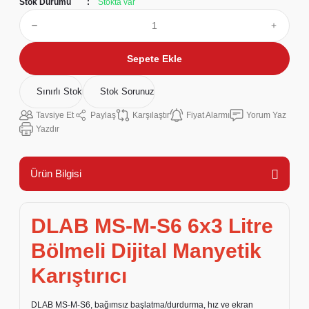
Stok Durumu
Stokta var
Sepete Ekle
Sınırlı Stok
Stok Sorunuz
Tavsiye Et
Paylaş
Karşılaştır
Fiyat Alarmı
Yorum Yaz
Yazdır
Ürün Bilgisi
DLAB MS-M-S6 6x3 Litre
Bölmeli Dijital Manyetik
Karıştırıcı
DLAB MS-M-S6, bağımsız başlatma/durdurma, hız ve ekran