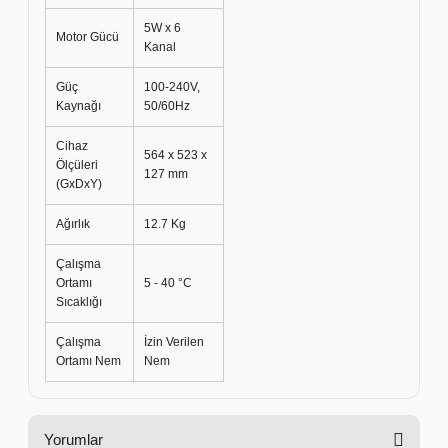
5W x 6
Motor Gücü
Kanal
Güç
100-240V,
Kaynağı
50/60Hz
Cihaz
564 x 523 x
Ölçüleri
127 mm
(GxDxY)
Ağırlık
12.7 Kg
Çalışma
Ortamı
5 - 40 °C
Sıcaklığı
Çalışma
İzin Verilen
Ortamı Nem
Nem
Yorumlar