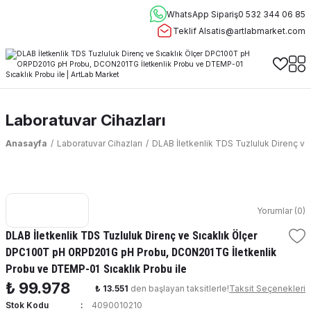
WhatsApp Sipariş
0 532 344 06 85
Teklif Al
satis@artlabmarket.com
Laboratuvar Cihazları
Anasayfa
Laboratuvar Cihazları
DLAB İletkenlik TDS Tuzluluk Direnç 
Yorumlar (0)
DLAB İletkenlik TDS Tuzluluk Direnç ve Sıcaklık Ölçer
DPC100T pH ORPD201G pH Probu, DCON201TG İletkenlik
Probu ve DTEMP-01 Sıcaklık Probu ile
₺ 99.978
₺ 13.551
den başlayan taksitlerle!
Taksit Seçenekleri
Stok Kodu
4090010210