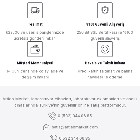
₺ 88.038
OHAUS
Teslimat
%100 Güvenli Alışveriş
Ohaus Kalem Tipi pH / İletkenlik / Tds / Sıcaklık Ölçer ST20M-B ( 0-1999
₺22500 ve üzeri siparişlerinizde
250 Bit SSL Sertifikası ile %100
ücretsiz gönderi imkanı
güvenli alışveriş
Gönder
₺ 15.768
Müşteri Memnuniyeti
Havale ve Taksit İmkanı
Mettler Toledo
14 Gün içerisinde kolay iade ve
Kredi kartınıza taksit ve banka
değişim imkanı
havalesi ile ödeme
Mettler Toledo Sevendirect Masa Tipi Ph/ İletkenlik /Tds/Tuzluluk Ölçer ( I
Artlab Market, laboratuvar cihazları, laboratuvar ekipmanları ve analiz
cihazlarında Türkiye’nin güvenilir online satış platformudur.
₺ 291.708
0 (532) 344 06 85
Mettler Toledo
Mettler Toledo Sevendirect Masa Tipi Ph/İletkenlik /Tds/Tuzluluk Ölçer ( In
satis@artlabmarket.com
0 532 344 06 85