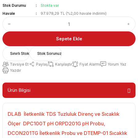
Stok Durumu
Stokta var
Havale
97.978,29 TL (%2,00 havale indirimi)
Sepete Ekle
Sınırlı Stok
Stok Sorunuz
Tavsiye Et
Paylaş
Karşılaştır
Fiyat Alarmı
Yorum Yaz
Yazdır
Ürün Bilgisi
DLAB İletkenlik TDS Tuzluluk Direnç ve Sıcaklık
Ölçer DPC100T pH ORPD201G pH Probu,
DCON201TG İletkenlik Probu ve DTEMP-01 Sıcaklık