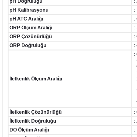
pH Doğruluğu
:
pH Kalibrasyonu
: 
pH ATC Aralığı
:
ORP Ölçüm Aralığı
:
ORP Çözünürlüğü
:
ORP Doğruluğu
:
:
O
0
2
İletkenlik Ölçüm Aralığı
2
E
T
D
T
İletkenlik Çözünürlüğü
:
İletkenlik Doğruluğu
:
DO Ölçüm Aralığı
: