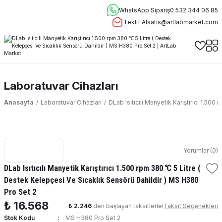
WhatsApp Sipariş
0 532 344 06 85
Teklif Al
satis@artlabmarket.com
Laboratuvar Cihazları
Anasayfa
Laboratuvar Cihazları
DLab Isıtıcılı Manyetik Karıştırıcı 1.50
Yorumlar (0)
DLab Isıtıcılı Manyetik Karıştırıcı 1.500 rpm 380 ℃ 5 Litre (
Destek Kelepçesi Ve Sıcaklık Sensörü Dahildir ) MS H380
Pro Set 2
₺ 16.568
₺ 2.246
den başlayan taksitlerle!
Taksit Seçenekleri
Stok Kodu
MS H380 Pro Set 2