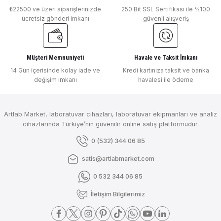
₺22500 ve üzeri siparişlerinizde
250 Bit SSL Sertifikası ile %100
₺ 47.418
ücretsiz gönderi imkanı
güvenli alışveriş
DLAB
DLab 4 Bölmeli Isıtıcılı Manyetik Karıştırıcı 1.500 rpm 340 ℃ 4 x 10 Litre 
Müşteri Memnuniyeti
Havale ve Taksit İmkanı
Gönder
14 Gün içerisinde kolay iade ve
Kredi kartınıza taksit ve banka
değişim imkanı
havalesi ile ödeme
₺ 84.553
DLAB
Artlab Market, laboratuvar cihazları, laboratuvar ekipmanları ve analiz
DLab Isıtıcılı Manyetik Karıştırıcı 1.500 rpm 500 ℃ 30 Litre ( Sıcaklık Sen
cihazlarında Türkiye’nin güvenilir online satış platformudur.
0 (532) 344 06 85
satis@artlabmarket.com
₺ 41.705
0 532 344 06 85
DLAB
İletişim Bilgilerimiz
DLab Isıtıcılı Manyetik Karıştırıcı 1.500 rpm 550 ℃ 10 Litre ( Sıcaklık Sens