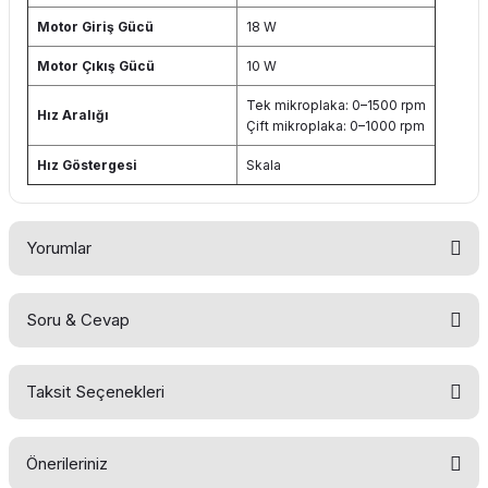
Motor Giriş Gücü
18 W
Motor Çıkış Gücü
10 W
Tek mikroplaka: 0–1500 rpm
Hız Aralığı
Çift mikroplaka: 0–1000 rpm
Hız Göstergesi
Skala
Yorumlar
Soru & Cevap
Bu ürüne ilk yorumu siz yapın!
Taksit Seçenekleri
Yorum Yaz
Ürün hakkında henüz soru sorulmamış.
Önerileriniz