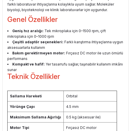
farklı laboratuvar ihtiyaçlarına kolaylıkla uyum sağlar. Moleküler
biyoloji, biyoteknoloji ve klinik laboratuvarlar için uygundur.
Genel Özellikler
Geniş hız aralığı:
Tek mikroplaka için 0–1500 rpm, çift
mikroplaka için 0–1000 rpm
Çeşitli adaptör seçenekleri:
Farklı karıştırma ihtiyaçlarına uygun
aksesuarlarla kullanım
Bakım gerektirmeyen motor:
Fırçasız DC motor ile uzun ömürlü
performans
Kompakt ve hafif:
Yer tasarrufu sağlar, taşınabilir kullanım imkânı
sunar
Teknik Özellikler
Sallama Hareketi
Orbital
Yörünge Çapı
4.5 mm
Maksimum Sallama Ağırlığı
0.5 kg (aksesuar ile)
Motor Tipi
Fırçasız DC motor