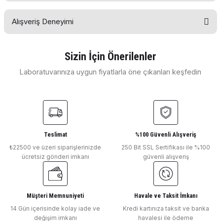
Soru Sor
Alışveriş Deneyimi
Bu ürünün fiyat bilgisi, resim, ürün açıklamalarında ve diğer
konularda yetersiz gördüğünüz noktaları öneri formunu
kullanarak tarafımıza iletebilirsiniz.
Görüş ve önerileriniz için teşekkür ederiz.
Sizin İçin Önerilenler
E... E... | 11/04/2026
Laboratuvarınıza uygun fiyatlarla öne çıkanları keşfedin
Ürün resmi kalitesiz, bozuk veya görüntülenemiyor.
DLAB
Ürün açıklamasında eksik bilgiler bulunuyor.
Deneyimini Paylaş
Dlab 3d Shaker Çalkalayıcı 9° - 70 rpm 5 kg SK-D3309-Pro
Ürün bilgilerinde hatalar bulunuyor.
Ürün fiyatı diğer sitelerden daha pahalı.
Bu ürüne benzer farklı alternatifler olmalı.
Teslimat
%100 Güvenli Alışveriş
₺22500 ve üzeri siparişlerinizde
250 Bit SSL Sertifikası ile %100
₺ 41.991
ücretsiz gönderi imkanı
güvenli alışveriş
DLAB
Dlab Orbital Shaker Çalkalayıcı 500 rpm SK-0330-Pro
Müşteri Memnuniyeti
Havale ve Taksit İmkanı
Gönder
14 Gün içerisinde kolay iade ve
Kredi kartınıza taksit ve banka
değişim imkanı
havalesi ile ödeme