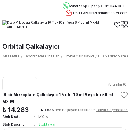
WhatsApp Sipariş
0 532 344 06 85
Teklif Al
satis@artlabmarket.com
Orbital Çalkalayıcı
Anasayfa
Laboratuvar Cihazları
Orbital Çalkalayıcı
DLab Mikroplate Ça
Yorumlar (0)
DLab Mikroplate Çalkalayıcı 16 x 5- 10 ml Veya 6 x 50 ml
MX-M
₺ 14.283
₺ 1.936
den başlayan taksitlerle!
Taksit Seçenekleri
Stok Kodu
MX-M
Stok Durumu
Stokta var