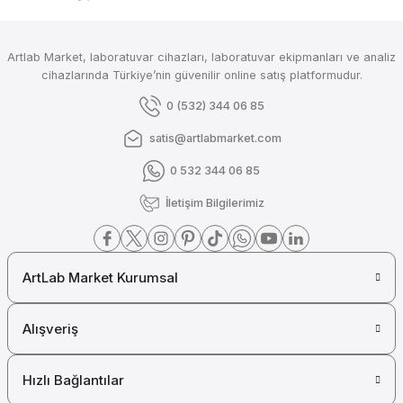
₺ 41.991
DLAB
Artlab Market, laboratuvar cihazları, laboratuvar ekipmanları ve analiz
DLab Lineer Shaker Çalkalayıcı 350 rpm 7.5 kg SK-L330-Pro
cihazlarında Türkiye’nin güvenilir online satış platformudur.
0 (532) 344 06 85
satis@artlabmarket.com
₺ 41.991
0 532 344 06 85
DLAB
İletişim Bilgilerimiz
DLab Orbital Shaker Çalkalayıcı 800 RPM SK-O180-Pro
ArtLab Market Kurumsal
₺ 38.277
DLAB
Alışveriş
Dlab Akıllı Renk Giderici Çalkalayıcı (Çok İşlevli) SK-O180-S
Hızlı Bağlantılar