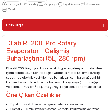
Tavsiye Et
Paylaş
Karşılaştır
Fiyat Alarmı
Yorum Yaz
Yazdır
Ürün Bilgisi
DLab RE200-Pro Rotary
Evaporator – Gelişmiş
Buharlaştırıcı (5L, 280 rpm)
DLab RE200-Pro, dijital hız ve sıcaklık göstergeleriyle tüm damıtma
işlemlerinde üstün kontrol sağlar. Otomatik motor kaldırma özelliği
sayesinde elektrik kesintilerinde buharlaşan cam balon güvenli bir
konuma taşınır. 5 litrelik ısıtma banyosu, kolay su/yağ mod değişimi
ve patentli 1700 cm² soğutma yüzeyi ile yüksek performans sunar.
Öne Çıkan Özellikler
Dijital hız, sıcaklık ve zaman göstergeleri ile tam kontrol
Otomatik 150 mm strok deplasmanı ve motor kaldırma mekanizması