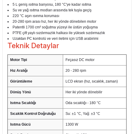
5 L geniş ısıtma banyosu, 180 °C'ye kadar ısıtma
Su ve yağ ısıtma modları arasında tek tuşla geçiş
220 °C aşırı ısınma koruması
20-280 rpm arası hız, her iki yönde dönebilen motor
Patentli 1700 cm² soğutma yüzeyi ile üstün yoğuşma
PTFE çift yaylı sızdırmazlık halkası ile yüksek sızdırmazlık
Uzaktan PC kontrolü ve veri iletimi için USB arabirimi
Teknik Detaylar
Motor Tipi
Fırçasız DC motor
Hız Aralığı
20 - 280 rpm
Görüntüleme
LCD ekran (hız, sıcaklık, zaman)
Dönüş Yönü
Her iki yönde dönebilir
Isıtma Sıcaklığı
Oda sıcaklığı - 180 °C
Sıcaklık Kontrol Doğruluğu
Su: ±1 °C, Yağ: ±3 °C
Isıtma Gücü
1300 W