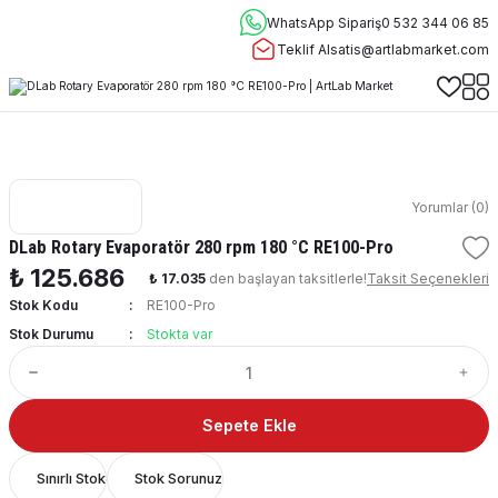
WhatsApp Sipariş
0 532 344 06 85
Teklif Al
satis@artlabmarket.com
Yorumlar (0)
DLab Rotary Evaporatör 280 rpm 180 °C RE100-Pro
₺ 125.686
₺ 17.035
den başlayan taksitlerle!
Taksit Seçenekleri
Stok Kodu
RE100-Pro
Stok Durumu
Stokta var
Sepete Ekle
Sınırlı Stok
Stok Sorunuz