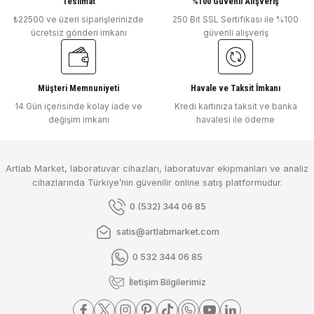
Teslimat
%100 Güvenli Alışveriş
₺22500 ve üzeri siparişlerinizde
250 Bit SSL Sertifikası ile %100
₺ 391.342
ücretsiz gönderi imkanı
güvenli alışveriş
DLAB
DLab Rotary Evaporatör 200 rpm 180 °C RE100-S
Müşteri Memnuniyeti
Havale ve Taksit İmkanı
Gönder
14 Gün içerisinde kolay iade ve
Kredi kartınıza taksit ve banka
değişim imkanı
havalesi ile ödeme
₺ 97.121
BIOBASE
Artlab Market, laboratuvar cihazları, laboratuvar ekipmanları ve analiz
Biobase Rotary Evaporatör RE-301
cihazlarında Türkiye’nin güvenilir online satış platformudur.
0 (532) 344 06 85
satis@artlabmarket.com
BIOBASE
Biobase Rotary Evaporatör RE-5003
0 532 344 06 85
İletişim Bilgilerimiz