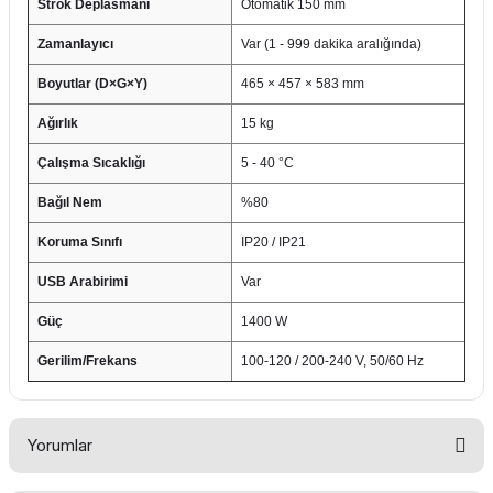
Strok Deplasmanı
Otomatik 150 mm
Zamanlayıcı
Var (1 - 999 dakika aralığında)
Boyutlar (D×G×Y)
465 × 457 × 583 mm
Ağırlık
15 kg
Çalışma Sıcaklığı
5 - 40 °C
Bağıl Nem
%80
Koruma Sınıfı
IP20 / IP21
USB Arabirimi
Var
Güç
1400 W
Gerilim/Frekans
100-120 / 200-240 V, 50/60 Hz
Yorumlar