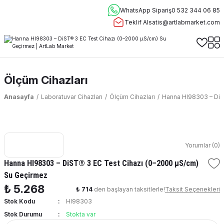
WhatsApp Sipariş
0 532 344 06 85
Teklif Al
satis@artlabmarket.com
Ölçüm Cihazları
Anasayfa
Laboratuvar Cihazları
Ölçüm Cihazları
Hanna HI98303 – DiS
Yorumlar (0)
Hanna HI98303 – DiST® 3 EC Test Cihazı (0–2000 µS/cm)
Su Geçirmez
₺ 5.268
₺ 714
den başlayan taksitlerle!
Taksit Seçenekleri
Stok Kodu
HI98303
Stok Durumu
Stokta var