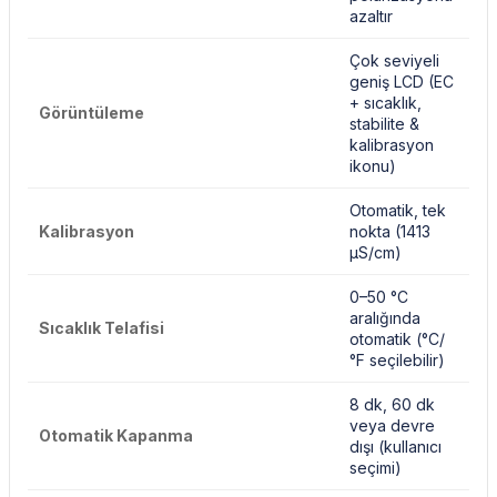
azaltır
Çok seviyeli
geniş LCD (EC
+ sıcaklık,
Görüntüleme
stabilite &
kalibrasyon
ikonu)
Otomatik, tek
Kalibrasyon
nokta (1413
µS/cm)
0–50 °C
aralığında
Sıcaklık Telafisi
otomatik (°C/
°F seçilebilir)
8 dk, 60 dk
veya devre
Otomatik Kapanma
dışı (kullanıcı
seçimi)