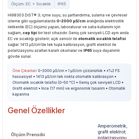
Ölçüm: EC + Sıcaklık
IP65
HI98303 DiST® 3; içme suyu, su şartlandırma, sulama ve çevresel
izleme gibi uygulamalarda
0–2000 µS/cm
aralığında elektrolitik
iletkenlik (EC) ölçümü yapan, laboratuvar ve saha kullanımı için
sağlam,
cep tipi
bir test cihazıdır. Geniş çok seviyeli LCD aynı anda
EC ve sıcaklığı gösterir; açık sensör ile
otomatik sıcaklık telafisi
sağlar. 1413 µS/cm’de tek tuşla kalibrasyon, grafit elektrot ile
polarizasyonu azaltan kararlı okumalar ve
IP65
suya dayanımlı
gövde sunar.
Öne Çıkanlar
:
0–2000 µS/cm • 1 µS/cm çözünürlük • ±%2 FS
hassasiyet • 1413 µS/cm tek nokta otomatik kalibrasyon •
Otomatik sıcaklık telafisi (0–50 °C) • Geniş çok seviyeli LCD •
Grafit elektrot • İnce (17 mm) ve ergonomik tasarım • Otomatik
kapanma
Genel Özellikler
Amperometrik,
grafit elektrot;
Ölçüm Prensibi
polarizasyonu