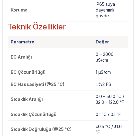
IP65 suya
Koruma
dayanımlı
gövde
Teknik Özellikler
Parametre
Değer
0 – 2000
EC Aralığı
µS/cm
EC Çözünürlüğü
1 µS/cm
EC Hassasiyeti (@25 °C)
±%2 FS
0.0 – 50.0 °C /
Sıcaklık Aralığı
32.0 – 122.0 °F
Sıcaklık Çözünürlüğü
0.1 °C / 0.1 °F
±0.5 °C / ±1.0
Sıcaklık Doğruluğu (@25 °C)
°F