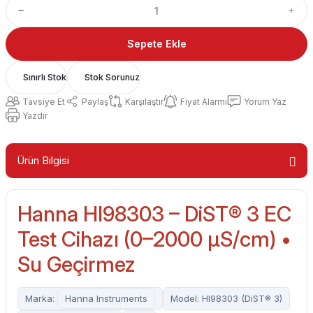
Sepete Ekle
Sınırlı Stok
Stok Sorunuz
Tavsiye Et
Paylaş
Karşılaştır
Fiyat Alarmı
Yorum Yaz
Yazdır
Ürün Bilgisi
Hanna HI98303 – DiST® 3 EC
Test Cihazı (0–2000 µS/cm) •
Su Geçirmez
Marka:
Hanna Instruments
Model: HI98303 (DiST® 3)