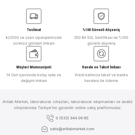
Hanna
Ürün açıklamasında eksik bilgiler bulunuyor.
Deneyimini Paylaş
Hanna Profesyonel Su Geçirmez Taşınabilir pH / ORP Metre pH; -2.000 il
Ürün bilgilerinde hatalar bulunuyor.
Ürün fiyatı diğer sitelerden daha pahalı.
Bu ürüne benzer farklı alternatifler olmalı.
Teslimat
%100 Güvenli Alışveriş
₺22500 ve üzeri siparişlerinizde
250 Bit SSL Sertifikası ile %100
₺ 54.325
ücretsiz gönderi imkanı
güvenli alışveriş
Hanna
HANNA Cam Gövde ORP Elektrodu, Hızlı Bağlantı DIN Konnektörlü HI36183
Müşteri Memnuniyeti
Havale ve Taksit İmkanı
Gönder
14 Gün içerisinde kolay iade ve
Kredi kartınıza taksit ve banka
değişim imkanı
havalesi ile ödeme
Hanna
HANNA HI36203 PEI Gövdeli Ve Tek Bağlantılı ORP/Sıcaklık Elektrodu
Artlab Market, laboratuvar cihazları, laboratuvar ekipmanları ve analiz
cihazlarında Türkiye’nin güvenilir online satış platformudur.
Hanna
0 (532) 344 06 85
Hanna 0,01 pH Çözünürlüklü Masaüstü pH/mV Ölçer HI2211-02
satis@artlabmarket.com