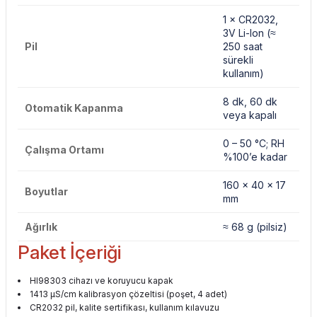
1 × CR2032,
3V Li-Ion (≈
Pil
250 saat
sürekli
kullanım)
8 dk, 60 dk
Otomatik Kapanma
veya kapalı
0 – 50 °C; RH
Çalışma Ortamı
%100’e kadar
160 × 40 × 17
Boyutlar
mm
Ağırlık
≈ 68 g (pilsiz)
Paket İçeriği
HI98303 cihazı ve koruyucu kapak
1413 µS/cm kalibrasyon çözeltisi (poşet, 4 adet)
CR2032 pil, kalite sertifikası, kullanım kılavuzu