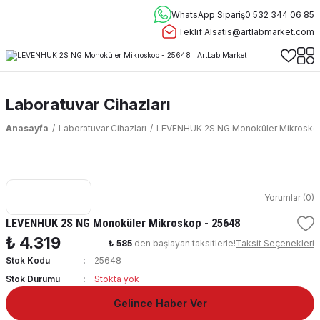
WhatsApp Sipariş
0 532 344 06 85
Teklif Al
satis@artlabmarket.com
Laboratuvar Cihazları
Anasayfa
Laboratuvar Cihazları
LEVENHUK 2S NG Monoküler Mikrosko
Yorumlar (0)
LEVENHUK 2S NG Monoküler Mikroskop - 25648
₺ 4.319
₺ 585
den başlayan taksitlerle!
Taksit Seçenekleri
Stok Kodu
25648
Stok Durumu
Stokta yok
Gelince Haber Ver