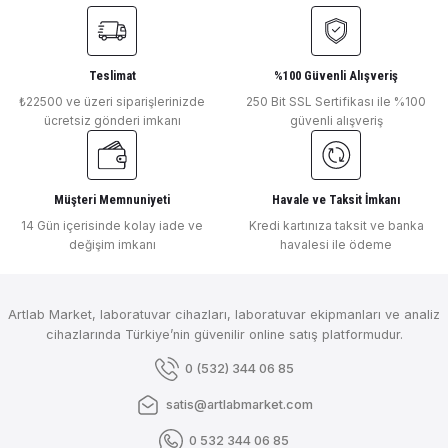
Tükendi
LEVENHUK
LEVENHUK 400T Trinoküler Mikroskop - 75421
Teslimat
%100 Güvenli Alışveriş
₺22500 ve üzeri siparişlerinizde
250 Bit SSL Sertifikası ile %100
ücretsiz gönderi imkanı
güvenli alışveriş
Tükendi
Gönder
LEVENHUK
LEVENHUK 400M Monoküler Mikroskop - 75419
Müşteri Memnuniyeti
Havale ve Taksit İmkanı
14 Gün içerisinde kolay iade ve
Kredi kartınıza taksit ve banka
Tükendi
değişim imkanı
havalesi ile ödeme
LEVENHUK
LEVENHUK 320 BASE Biyolojik Monoküler Mikroskop - 73811
Artlab Market, laboratuvar cihazları, laboratuvar ekipmanları ve analiz
cihazlarında Türkiye’nin güvenilir online satış platformudur.
Tükendi
LEVENHUK
0 (532) 344 06 85
LEVENHUK 3S NG Monoküler Mikroskop - 66822
satis@artlabmarket.com
0 532 344 06 85