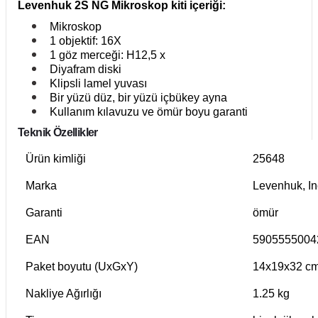
Levenhuk 2S NG Mikroskop kiti içeriği:
Mikroskop
1 objektif: 16X
1 göz merceği: H12,5 x
Diyafram diski
Klipsli lamel yuvası
Bir yüzü düz, bir yüzü içbükey ayna
Kullanım kılavuzu ve ömür boyu garanti
Teknik Özellikler
Ürün kimliği
25648
Marka
Levenhuk, In
Garanti
ömür
EAN
5905555004
Paket boyutu (UxGxY)
14x19x32 c
Nakliye Ağırlığı
1.25 kg