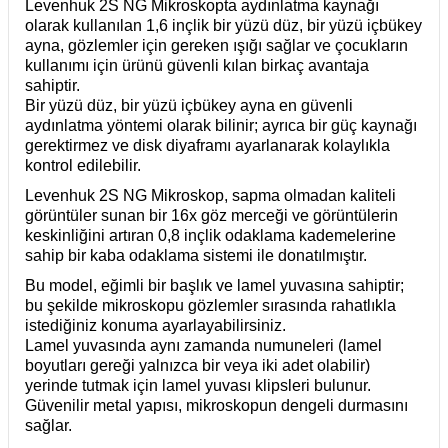
Levenhuk 2S NG Mikroskopta aydınlatma kaynağı
olarak kullanılan 1,6 inçlik bir yüzü düz, bir yüzü içbükey
ayna, gözlemler için gereken ışığı sağlar ve çocukların
kullanımı için ürünü güvenli kılan birkaç avantaja
sahiptir.
Bir yüzü düz, bir yüzü içbükey ayna en güvenli
aydınlatma yöntemi olarak bilinir; ayrıca bir güç kaynağı
gerektirmez ve disk diyaframı ayarlanarak kolaylıkla
kontrol edilebilir.
Levenhuk 2S NG Mikroskop, sapma olmadan kaliteli
görüntüler sunan bir 16x göz merceği ve görüntülerin
keskinliğini artıran 0,8 inçlik odaklama kademelerine
sahip bir kaba odaklama sistemi ile donatılmıştır.
Bu model, eğimli bir başlık ve lamel yuvasına sahiptir;
bu şekilde mikroskopu gözlemler sırasında rahatlıkla
istediğiniz konuma ayarlayabilirsiniz.
Lamel yuvasında aynı zamanda numuneleri (lamel
boyutları gereği yalnızca bir veya iki adet olabilir)
yerinde tutmak için lamel yuvası klipsleri bulunur.
Güvenilir metal yapısı, mikroskopun dengeli durmasını
sağlar.