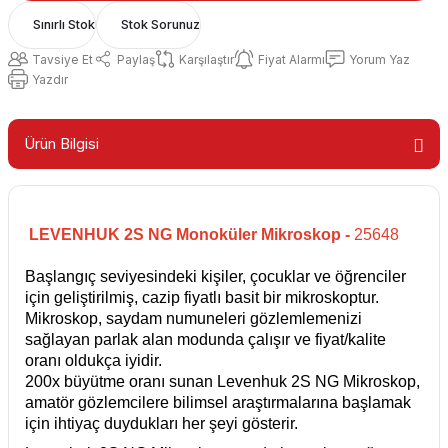
Sınırlı Stok
Stok Sorunuz
Tavsiye Et
Paylaş
Karşılaştır
Fiyat Alarmı
Yorum Yaz
Yazdır
Ürün Bilgisi
LEVENHUK 2S NG Monoküler Mikroskop -
25648
Başlangıç seviyesindeki kişiler, çocuklar ve öğrenciler
için geliştirilmiş, cazip fiyatlı basit bir mikroskoptur.
Mikroskop, saydam numuneleri gözlemlemenizi
sağlayan parlak alan modunda çalışır ve fiyat/kalite
oranı oldukça iyidir.
200x büyütme oranı sunan Levenhuk 2S NG Mikroskop,
amatör gözlemcilere bilimsel araştırmalarına başlamak
için ihtiyaç duydukları her şeyi gösterir.