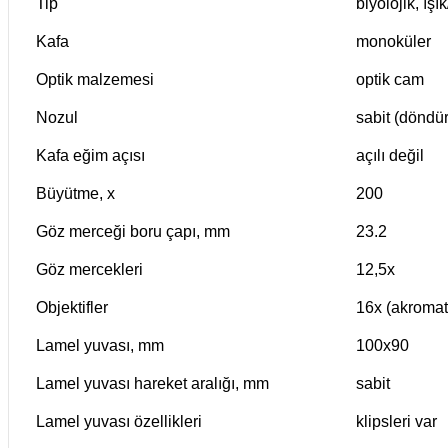
Tip
biyolojik
,
ışık
Kafa
monoküler
Optik malzemesi
optik cam
Nozul
sabit (döndü
Kafa eğim açısı
açılı değil
Büyütme, x
200
Göz merceği boru çapı, mm
23.2
Göz mercekleri
12,5x
Objektifler
16x (akromat
Lamel yuvası, mm
100x90
Lamel yuvası hareket aralığı, mm
sabit
Lamel yuvası özellikleri
klipsleri var