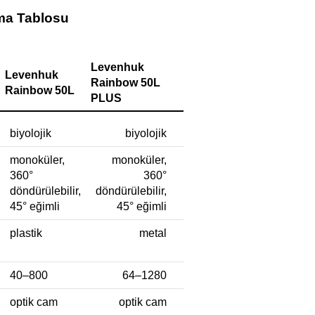
rma Tablosu
Levenhuk
Levenhuk
Rainbow 50L
Rainbow 50L
PLUS
biyolojik
biyolojik
monoküler,
monoküler,
360°
360°
döndürülebilir,
döndürülebilir,
45° eğimli
45° eğimli
plastik
metal
40–800
64–1280
optik cam
optik cam