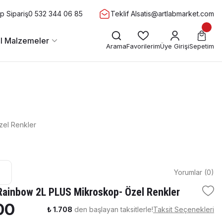
 Sipariş
0 532 344 06 85
Teklif Al
satis@artlabmarket.com
l Malzemeler
Arama
Favorilerim
Üye Girişi
Sepetim
el Renkler
Yorumlar (0)
ainbow 2L PLUS Mikroskop- Özel Renkler
00
₺ 1.708
den başlayan taksitlerle!
Taksit Seçenekleri