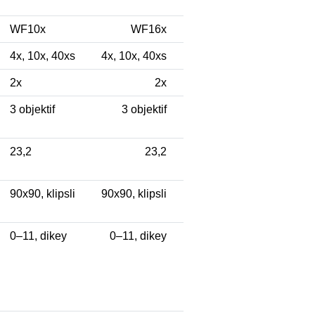
WF10x
WF16x
4х, 10х, 40хs
4х, 10х, 40хs
2x
2x
3 objektif
3 objektif
23,2
23,2
90x90, klipsli
90x90, klipsli
0–11, dikey
0–11, dikey