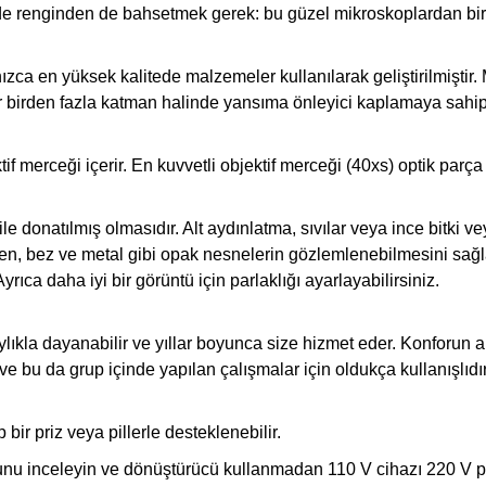
övde renginden de bahsetmek gerek: bu güzel mikroskoplardan b
ca en yüksek kalitede malzemeler kullanılarak geliştirilmiştir
eyler birden fazla katman halinde yansıma önleyici kaplamaya sahip
 merceği içerir. En kuvvetli objektif merceği (40xs) optik parça 
le donatılmış olmasıdır. Alt aydınlatma, sıvılar veya ince bitki
aden, bez ve metal gibi opak nesnelerin gözlemlenebilmesini sağ
ca daha iyi bir görüntü için parlaklığı ayarlayabilirsiniz.
ylıkla dayanabilir ve yıllar boyunca size hizmet eder. Konforun a
ve bu da grup içinde yapılan çalışmalar için oldukça kullanışlıd
bir priz veya pillerle desteklenebilir.
osunu inceleyin ve dönüştürücü kullanmadan 110 V cihazı 220 V p