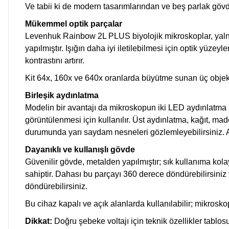
Ve tabii ki de modern tasarımlarından ve beş parlak g
Mükemmel optik parçalar
Levenhuk Rainbow 2L PLUS biyolojik mikroskoplar, yalnız
yapılmıştır. Işığın daha iyi iletilebilmesi için optik yüz
kontrastını artırır.
Kit 64x, 160x ve 640x oranlarda büyütme sunan üç objektif
Birleşik aydınlatma
Modelin bir avantajı da mikroskopun iki LED aydınlatma i
görüntülenmesi için kullanılır. Üst aydınlatma, kağıt, m
durumunda yarı saydam nesneleri gözlemleyebilirsiniz. Ayrı
Dayanıklı ve kullanışlı gövde
Güvenilir gövde, metalden yapılmıştır; sık kullanıma kola
sahiptir. Dahası bu parçayı 360 derece döndürebilirsiniz 
döndürebilirsiniz.
Bu cihaz kapalı ve açık alanlarda kullanılabilir; mikroskop 
Dikkat:
Doğru şebeke voltajı için teknik özellikler tabl