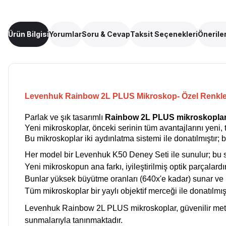
Ürün Bilgisi
Yorumlar
Soru & Cevap
Taksit Seçenekleri
Öneriler
Levenhuk Rainbow 2L PLUS Mikroskop- Özel Renkle
Parlak ve şık tasarımlı
Rainbow 2L PLUS mikroskopla
Yeni mikroskoplar, önceki serinin tüm avantajlarını yeni, te
Bu mikroskoplar iki aydınlatma sistemi ile donatılmıştı
Her model bir Levenhuk K50 Deney Seti ile sunulur; bu se
Yeni mikroskopun ana farkı, iyileştirilmiş optik parçalardır
Bunlar yüksek büyütme oranları (640x'e kadar) sunar ve biy
Tüm mikroskoplar bir yaylı objektif merceği ile donatılmış
Levenhuk Rainbow 2L PLUS mikroskoplar, güvenilir metal
sunmalarıyla tanınmaktadır.