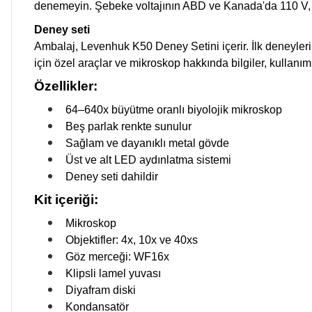
denemeyin. Şebeke voltajının ABD ve Kanada'da 110 V,
Deney seti
Ambalaj, Levenhuk K50 Deney Setini içerir. İlk deneylerini
için özel araçlar ve mikroskop hakkında bilgiler, kullanımı
Özellikler:
64–640x büyütme oranlı biyolojik mikroskop
Beş parlak renkte sunulur
Sağlam ve dayanıklı metal gövde
Üst ve alt LED aydınlatma sistemi
Deney seti dahildir
Kit içeriği:
Mikroskop
Objektifler: 4x, 10x ve 40xs
Göz merceği: WF16x
Klipsli lamel yuvası
Diyafram diski
Kondansatör