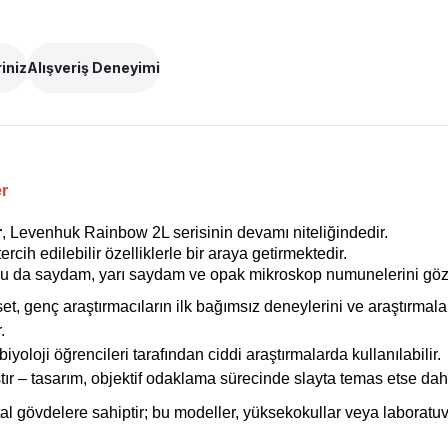
iniz
Alışveriş Deneyimi
r
r
, Levenhuk Rainbow 2L serisinin devamı niteliğindedir.
rcih edilebilir özelliklerle bir araya getirmektedir.
r; bu da saydam, yarı saydam ve opak mikroskop numunelerini göz
t, genç araştırmacıların ilk bağımsız deneylerini ve araştırmala
.
oloji öğrencileri tarafından ciddi araştırmalarda kullanılabilir.
tır – tasarım, objektif odaklama sürecinde slayta temas etse dahi 
 gövdelere sahiptir; bu modeller, yüksekokullar veya laboratu