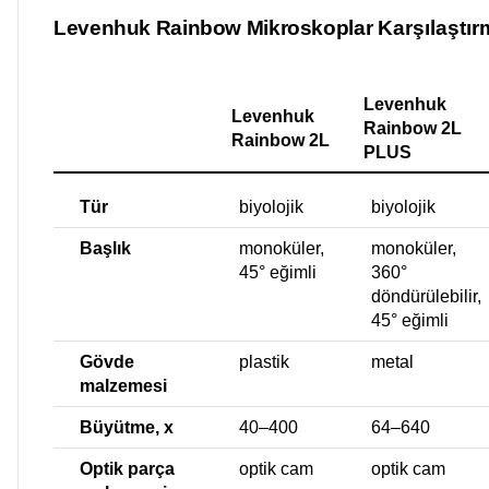
Levenhuk Rainbow Mikroskoplar
Karşılaştı
Levenhuk
Levenhuk
Rainbow 2L
Rainbow 2L
PLUS
Tür
biyolojik
biyolojik
Başlık
monoküler,
monoküler,
45° eğimli
360°
döndürülebilir,
45° eğimli
Gövde
plastik
metal
malzemesi
Büyütme, x
40–400
64–640
Optik parça
optik cam
optik cam