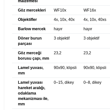
malzemesi
Göz mercekleri
WF10x
WF16x
Objektifler
4х, 10х, 40х
4х, 10х, 40хs
Barlow mercek
hayır
hayır
Döner burun
3 objektif
3 objektif
parçası
Göz merceği
23,2
23,2
borusu çapı, mm
Lamel yuvası,
90x90, klipsli
90x90, klipsli
mm
Lamel yuvası
0–15, dikey
0–8, dikey
hareket aralığı,
odaklama
mekanizması ile,
mm