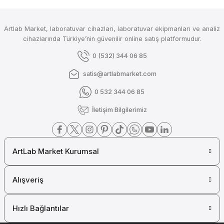
Merck Isobutyl Methyl Ketone for Extraction Analysis
Artlab Market, laboratuvar cihazları, laboratuvar ekipmanları ve analiz
cihazlarında Türkiye’nin güvenilir online satış platformudur.
Merck Millipore
0 (532) 344 06 85
Merck Indole-3-Acetic Acid LAB
satis@artlabmarket.com
0 532 344 06 85
Merck Millipore
İletişim Bilgilerimiz
Merck Hydrochloric Acid Fuming 37% for Analysis
ArtLab Market Kurumsal
Merck Millipore
Merck Gram's Crystal Violet Solution for Microscopy
Alışveriş
Hızlı Bağlantılar
Merck Millipore