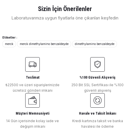
Görüş ve önerileriniz için teşekkür ederiz.
Sizin İçin Önerilenler
E... E... | 11/04/2026
Laboratuvarınıza uygun fiyatlarla öne çıkanları keşfedin
Ürün resmi kalitesiz, bozuk veya görüntülenemiyor.
Merck Millipore
Ürün açıklamasında eksik bilgiler bulunuyor.
Deneyimini Paylaş
Merck Mercury (II) Sulfate Extra Pure
Ürün bilgilerinde hatalar bulunuyor.
Etiketler :
merck
merck dimethylamino benzaldeyde
dimethylamino benzaldeyde
Ürün fiyatı diğer sitelerden daha pahalı.
Bu ürüne benzer farklı alternatifler olmalı.
Merck Millipore
Merck May-Gruenwald's Eosine-Methylene Blue Solution Modified
Teslimat
%100 Güvenli Alışveriş
₺22500 ve üzeri siparişlerinizde
250 Bit SSL Sertifikası ile %100
ücretsiz gönderi imkanı
güvenli alışveriş
Gönder
Merck Millipore
Merck Lysine Monohydrochloride for Biochemistry
Müşteri Memnuniyeti
Havale ve Taksit İmkanı
14 Gün içerisinde kolay iade ve
Kredi kartınıza taksit ve banka
değişim imkanı
havalesi ile ödeme
Merck Millipore