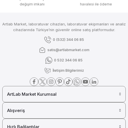
değişim imkanı
havalesi ile ödeme
Merck Toluene Extra Pure
Merck Titriplex II (ETDA)
Artlab Market, laboratuvar cihazları, laboratuvar ekipmanları ve analiz
Merck Millipore
cihazlarında Türkiye’nin güvenilir online satış platformudur.
Merck Thioglycolic Acid for Synthesis
0 (532) 344 06 85
satis@artlabmarket.com
0 532 344 06 85
Merck Millipore
Merck Sucrose for Microbiology
İletişim Bilgilerimiz
ArtLab Market Kurumsal
Merck Millipore
Merck Sodium Sulfate Anhydrous
Alışveriş
Hızlı Bağlantılar
Merck Millipore