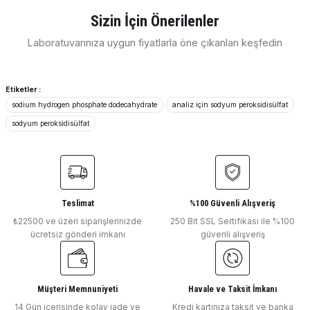
Görüş ve önerileriniz için teşekkür ederiz.
Sizin İçin Önerilenler
E... E... | 11/04/2026
Laboratuvarınıza uygun fiyatlarla öne çıkanları keşfedin
Ürün resmi kalitesiz, bozuk veya görüntülenemiyor.
Merck Millipore
Ürün açıklamasında eksik bilgiler bulunuyor.
Merck Millipore
Deneyimini Paylaş
Merck Phosphate Test
Merck Sulfuric Acid Solution
Ürün bilgilerinde hatalar bulunuyor.
Etiketler :
sodium hydrogen phosphate dodecahydrate
analiz için sodyum peroksidisülfat
Ürün fiyatı diğer sitelerden daha pahalı.
sodyum peroksidisülfat
Bu ürüne benzer farklı alternatifler olmalı.
Merck Millipore
Merck Zinc Standard Concentrate Sol. Titrisol®
Teslimat
%100 Güvenli Alışveriş
₺22500 ve üzeri siparişlerinizde
Gönder
250 Bit SSL Sertifikası ile %100
Merck Millipore
ücretsiz gönderi imkanı
güvenli alışveriş
Merck Tris (Hydroxymethyl) Aminomethane Tris LAB
Müşteri Memnuniyeti
Havale ve Taksit İmkanı
Merck Millipore
Merck Millipore
14 Gün içerisinde kolay iade ve
Kredi kartınıza taksit ve banka