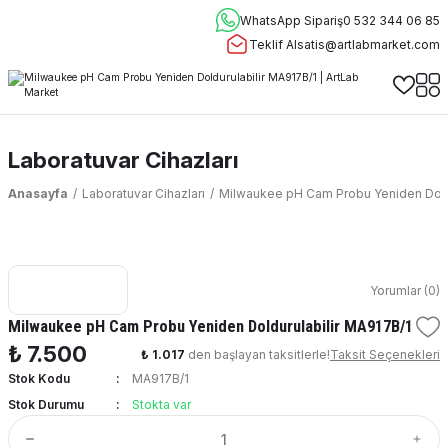
WhatsApp Sipariş
0 532 344 06 85
Teklif Al
satis@artlabmarket.com
Laboratuvar Cihazları
Anasayfa
Laboratuvar Cihazları
Milwaukee pH Cam Probu Yeniden Doldu
Yorumlar (0)
Milwaukee pH Cam Probu Yeniden Doldurulabilir MA917B/1
₺ 7.500
₺ 1.017
den başlayan taksitlerle!
Taksit Seçenekleri
Stok Kodu
MA917B/1
Stok Durumu
Stokta var