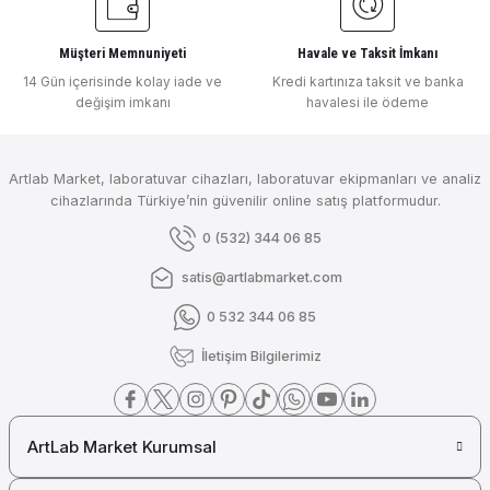
₺ 270.277
Müşteri Memnuniyeti
Havale ve Taksit İmkanı
Mettler Toledo
14 Gün içerisinde kolay iade ve
Kredi kartınıza taksit ve banka
değişim imkanı
havalesi ile ödeme
Mettler Toledo Sevendirect Masa Tipi Ph Metre ( İnlab Routine Pro-Ism Ph
Artlab Market, laboratuvar cihazları, laboratuvar ekipmanları ve analiz
cihazlarında Türkiye’nin güvenilir online satış platformudur.
₺ 141.072
0 (532) 344 06 85
Mettler Toledo
Mettler Toledo Sevendirect Masa Tipi Ph Metre ( Inlab Expert Pro-Ism Ph 
satis@artlabmarket.com
0 532 344 06 85
İletişim Bilgilerimiz
₺ 98.223
Mettler Toledo
ArtLab Market Kurumsal
Mettler Toledo Fiveeasy Plus Masa Tipi Ph Metre ( LE410 h Elektrodu Dahi