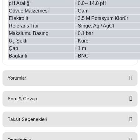
pH Aralığı
: 0.0-- 14.
Gövde Malzemesi
: Cam
Elektrolit
: 3.5 M Potasyum Klorür
Referans Tipi
:
Singe, Ag / AgCl
Maksiumu Basınç
: 0.
Uç Şekli
: Küre
Çap
: 1 m
Bağlantı
: BNC
Yorumlar
Soru & Cevap
Bu ürüne ilk yorumu siz yapın!
Taksit Seçenekleri
Yorum Yaz
Ürün hakkında henüz soru sorulmamış.
Önerileriniz