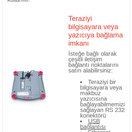
Teraziyi
bilgisayara veya
yazıcıya bağlama
imkanı
İsteğe bağlı olarak
çeşitli iletişim
bağlantı noktalarını
satın alabilirsiniz:
Teraziyi bir
bilgisayara veya
makbuz
yazıcısına
bağlayabilmemizi
sağlayan RS 232
konektörü
USB
bağlantısı