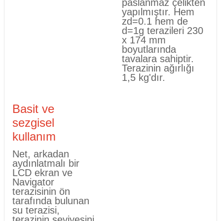
paslanmaz çelikten
yapılmıştır. Hem
zd=0.1 hem de
d=1g terazileri 230
x 174 mm
boyutlarında
tavalara sahiptir.
Terazinin ağırlığı
1,5 kg'dır.
Basit ve
sezgisel
kullanım
Net, arkadan
aydınlatmalı bir
LCD ekran ve
Navigator
terazisinin ön
tarafında bulunan
su terazisi,
terazinin seviyesini