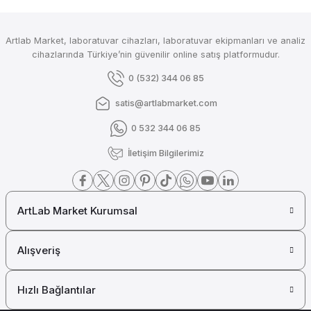
₺ 18.567
OHAUS
Artlab Market, laboratuvar cihazları, laboratuvar ekipmanları ve analiz
Ohaus Endüstriyel Terazi SJX 6201M 6200 gr / 0.1 gr
cihazlarında Türkiye’nin güvenilir online satış platformudur.
0 (532) 344 06 85
satis@artlabmarket.com
₺ 47.704
0 532 344 06 85
OHAUS
İletişim Bilgilerimiz
Ohaus Endüstriyel Terazi CX 1201 ( 1200 gr / 0.1 gr )
ArtLab Market Kurumsal
₺ 8.570
OHAUS
Alışveriş
Ohaus Endüstriyel Terazi CX 621 ( 620 gr / 0.1 gr )
Hızlı Bağlantılar