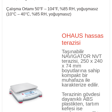
Çalışma Ortamı 50°F – 104°F, %85 RH, yoğuşmasız
(10°C – 40°C, %85 RH, yoğuşmasız)
OHAUS hassas
terazisi
Taşınabilir
NAVIGATOR NVT
terazisi, 250 x 240
x 74 mm
boyutlarına sahip
kompakt bir
muhafaza ile
karakterize edilir.
Terazinin gövdesi
dayanıklı ABS
plastikten, tartım
kefesi ise