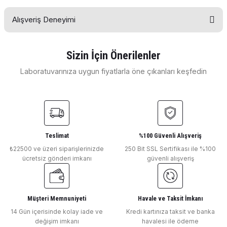
Soru Sor
Alışveriş Deneyimi
Bu ürünün fiyat bilgisi, resim, ürün açıklamalarında ve diğer
konularda yetersiz gördüğünüz noktaları öneri formunu
kullanarak tarafımıza iletebilirsiniz.
Görüş ve önerileriniz için teşekkür ederiz.
Sizin İçin Önerilenler
E... E... | 11/04/2026
Laboratuvarınıza uygun fiyatlarla öne çıkanları keşfedin
Ürün resmi kalitesiz, bozuk veya görüntülenemiyor.
OHAUS
Ürün açıklamasında eksik bilgiler bulunuyor.
Deneyimini Paylaş
Ohaus Analitik Terazi PR224 220 gr / 0.0001 gr
Ürün bilgilerinde hatalar bulunuyor.
Ürün fiyatı diğer sitelerden daha pahalı.
Bu ürüne benzer farklı alternatifler olmalı.
Teslimat
%100 Güvenli Alışveriş
₺22500 ve üzeri siparişlerinizde
250 Bit SSL Sertifikası ile %100
₺ 67.299
ücretsiz gönderi imkanı
güvenli alışveriş
OHAUS
Ohaus Endüstriyel Terazi NVT 10201 ( 10000 gr / 0.1 gr )
Müşteri Memnuniyeti
Havale ve Taksit İmkanı
Gönder
14 Gün içerisinde kolay iade ve
Kredi kartınıza taksit ve banka
değişim imkanı
havalesi ile ödeme