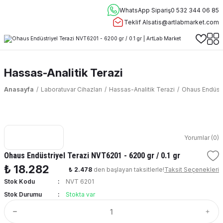
WhatsApp Sipariş
0 532 344 06 85
Teklif Al
satis@artlabmarket.com
Hassas-Analitik Terazi
Anasayfa
Laboratuvar Cihazları
Hassas-Analitik Terazi
Ohaus Endüstri
Yorumlar (0)
Ohaus Endüstriyel Terazi NVT6201 - 6200 gr / 0.1 gr
₺ 18.282
₺ 2.478
den başlayan taksitlerle!
Taksit Seçenekleri
Stok Kodu
NVT 6201
Stok Durumu
Stokta var