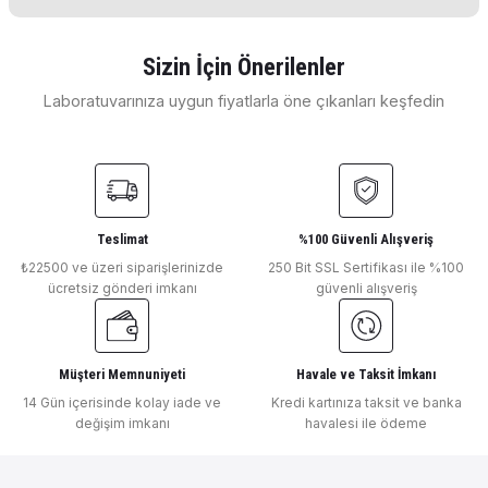
konularda yetersiz gördüğünüz noktaları öneri formunu
kullanarak tarafımıza iletebilirsiniz.
Görüş ve önerileriniz için teşekkür ederiz.
Sizin İçin Önerilenler
E... E... | 11/04/2026
Laboratuvarınıza uygun fiyatlarla öne çıkanları keşfedin
Ürün resmi kalitesiz, bozuk veya görüntülenemiyor.
DLAB
Ürün açıklamasında eksik bilgiler bulunuyor.
DLAB
Deneyimini Paylaş
DLab Mekanik Karıştırıcı OS20-40 Set
DLab Mekanik Karıştırıcı
Ürün bilgilerinde hatalar bulunuyor.
Ürün fiyatı diğer sitelerden daha pahalı.
Bu ürüne benzer farklı alternatifler olmalı.
Teslimat
%100 Güvenli Alışveriş
₺22500 ve üzeri siparişlerinizde
250 Bit SSL Sertifikası ile %100
₺ 33.136
₺ 42.848
ücretsiz gönderi imkanı
güvenli alışveriş
DLAB
DLab Mekanİk Karıştırıcı 1100 rpm 70 Litre 100.000 MPas - 300 Ncm OS7
Müşteri Memnuniyeti
Havale ve Taksit İmkanı
Gönder
14 Gün içerisinde kolay iade ve
Kredi kartınıza taksit ve banka
değişim imkanı
havalesi ile ödeme
₺ 62.843
OHAUS