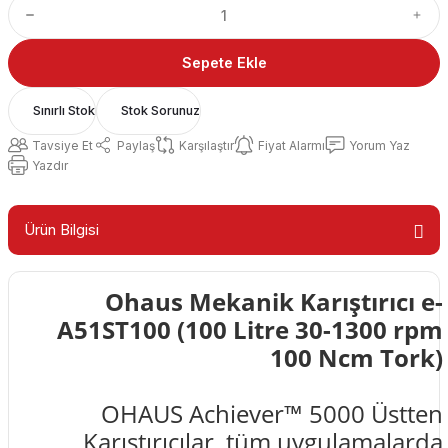
Sepete Ekle
Sınırlı Stok
Stok Sorunuz
Tavsiye Et
Paylaş
Karşılaştır
Fiyat Alarmı
Yorum Yaz
Yazdır
Ürün Bilgisi
Ohaus Mekanik Karıştırıcı e-
A51ST100 (100 Litre 30-1300 rpm
100 Ncm Tork)
OHAUS Achiever™ 5000 Üstten
Karıştırıcılar, tüm uygulamalarda