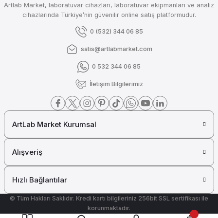
Artlab Market, laboratuvar cihazları, laboratuvar ekipmanları ve analiz
Ohaus Mekanik Karıştırıcı e-A51ST200 (200 Litre 6-2000 rpm 200 Ncm T
cihazlarında Türkiye’nin güvenilir online satış platformudur.
0 (532) 344 06 85
satis@artlabmarket.com
₺ 227.949
0 532 344 06 85
OHAUS
İletişim Bilgilerimiz
Ohaus Mekanik Karıştırıcı e-A51ST060 ( 40 Litre 30-2000 rpm 60 Ncm To
ArtLab Market Kurumsal
₺ 141.569
OHAUS
Alışveriş
Ohaus Mekanik Karıştırıcı e-A51ST040 (25 Litre 30-2000 rpm 40 Ncm To
Hızlı Bağlantılar
© Tüm Hakları Saklıdır. Kredi kartı bilgileriniz 256bit SSL sertifikası ile
korunmaktadır.
₺ 124.772