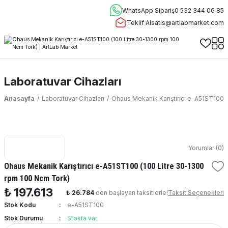
WhatsApp Sipariş
0 532 344 06 85
Teklif Al
satis@artlabmarket.com
Laboratuvar Cihazları
Anasayfa
Laboratuvar Cihazları
Ohaus Mekanik Karıştırıcı e-A51ST100 
Yorumlar (0)
Ohaus Mekanik Karıştırıcı e-A51ST100 (100 Litre 30-1300
rpm 100 Ncm Tork)
₺ 197.613
₺ 26.784
den başlayan taksitlerle!
Taksit Seçenekleri
Stok Kodu
e-A51ST100
Stok Durumu
Stokta var