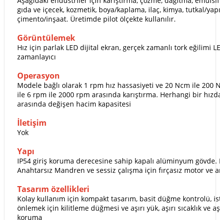
Aşağıdaki endüstriler için karıştırma, çözme, dağıtma, emüls
gıda ve içecek, kozmetik, boya/kaplama, ilaç, kimya, tutkal/yapış
çimento/inşaat. Üretimde pilot ölçekte kullanılır.
Görüntülemek
Hız için parlak LED dijital ekran, gerçek zamanlı tork eğilimi
zamanlayıcı
Operasyon
Modele bağlı olarak 1 rpm hız hassasiyeti ve 20 Ncm ile 20
ile 6 rpm ile 2000 rpm arasında karıştırma. Herhangi bir hızda
arasında değişen hacim kapasitesi
İletişim
Yok
Yapı
IP54 giriş koruma derecesine sahip kapalı alüminyum gövde. Ba
Anahtarsız Mandren ve sessiz çalışma için fırçasız motor ve 
Tasarım özellikleri
Kolay kullanım için kompakt tasarım, basit düğme kontrolü, ist
önlemek için kilitleme düğmesi ve aşırı yük, aşırı sıcaklık ve a
koruma