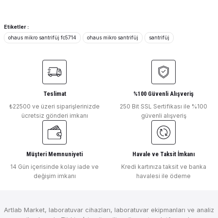
OHAUS
Ürün açıklamasında eksik bilgiler bulunuyor.
Deneyimini Paylaş
Ohaus Soğutmalı Mikro Santrifüj FC5916R 200-16000 Rpm Max Rotoe Kapas
Ürün bilgilerinde hatalar bulunuyor.
Etiketler :
ohaus mikro santrifüj fc5714
ohaus mikro santrifüj
santrifüj
Ürün fiyatı diğer sitelerden daha pahalı.
Bu ürüne benzer farklı alternatifler olmalı.
₺ 692.995
OHAUS
Teslimat
%100 Güvenli Alışveriş
Ohaus Mikro Santrifüj FC5916 200-16000 Rpm Max Rotor Kapasitesi 4x750
₺22500 ve üzeri siparişlerinizde
250 Bit SSL Sertifikası ile %100
ücretsiz gönderi imkanı
güvenli alışveriş
Gönder
₺ 469.209
Müşteri Memnuniyeti
Havale ve Taksit İmkanı
OHAUS
14 Gün içerisinde kolay iade ve
Kredi kartınıza taksit ve banka
değişim imkanı
havalesi ile ödeme
Ohaus Soğutmalı Mikro Santrifüj FC5816R 200-15.000 Rpm Max Rotor Kapas
Artlab Market, laboratuvar cihazları, laboratuvar ekipmanları ve analiz