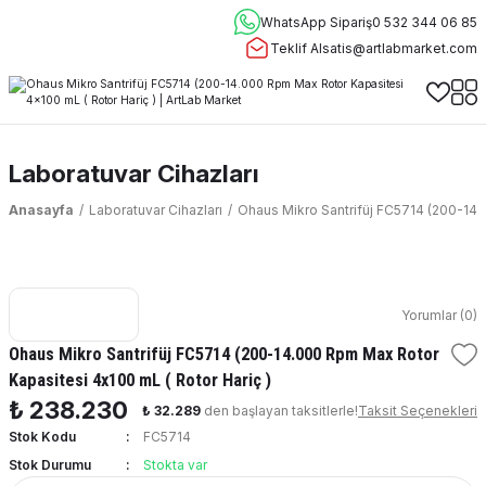
WhatsApp Sipariş
0 532 344 06 85
Teklif Al
satis@artlabmarket.com
Laboratuvar Cihazları
Anasayfa
Laboratuvar Cihazları
Ohaus Mikro Santrifüj FC5714 (200-14.
Yorumlar (0)
Ohaus Mikro Santrifüj FC5714 (200-14.000 Rpm Max Rotor
Kapasitesi 4x100 mL ( Rotor Hariç )
₺ 238.230
₺ 32.289
den başlayan taksitlerle!
Taksit Seçenekleri
Stok Kodu
FC5714
Stok Durumu
Stokta var