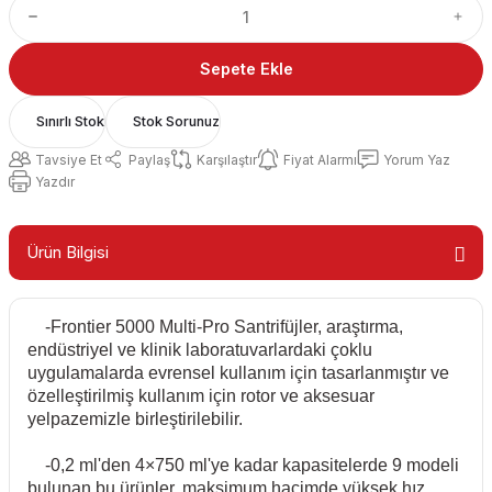
Sepete Ekle
Sınırlı Stok
Stok Sorunuz
Tavsiye Et
Paylaş
Karşılaştır
Fiyat Alarmı
Yorum Yaz
Yazdır
Ürün Bilgisi
-Frontier 5000 Multi-Pro Santrifüjler, araştırma,
endüstriyel ve klinik laboratuvarlardaki çoklu
uygulamalarda evrensel kullanım için tasarlanmıştır ve
özelleştirilmiş kullanım için rotor ve aksesuar
yelpazemizle birleştirilebilir.
-0,2 ml'den 4×750 ml'ye kadar kapasitelerde 9 modeli
bulunan bu ürünler, maksimum hacimde yüksek hız