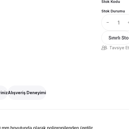
Stok Kodu
Stok Durumu
Sınırlı St
Tavsiye Et
iniz
Alışveriş Deneyimi
0 mm boyutunda olarak polipropilenden üretilir.