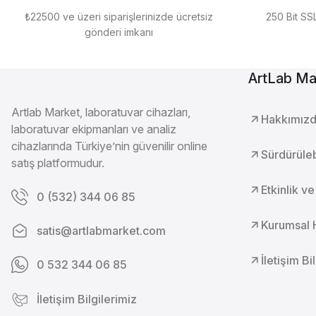
₺22500 ve üzeri siparişlerinizde ücretsiz
250 Bit SSL
gönderi imkanı
ArtLab Ma
Artlab Market, laboratuvar cihazları,
Hakkımız
laboratuvar ekipmanları ve analiz
cihazlarında Türkiye’nin güvenilir online
Sürdürülebi
satış platformudur.
Etkinlik ve
0 (532) 344 06 85
Kurumsal 
satis@artlabmarket.com
İletişim Bi
0 532 344 06 85
İletişim Bilgilerimiz