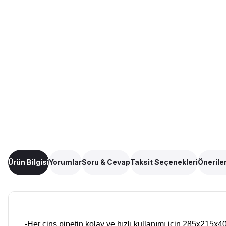
Ürün Bilgisi
Yorumlar
Soru & Cevap
Taksit Seçenekleri
Öneriler
-Her cins pipetin kolay ve hızlı kullanımı için 285x215x4