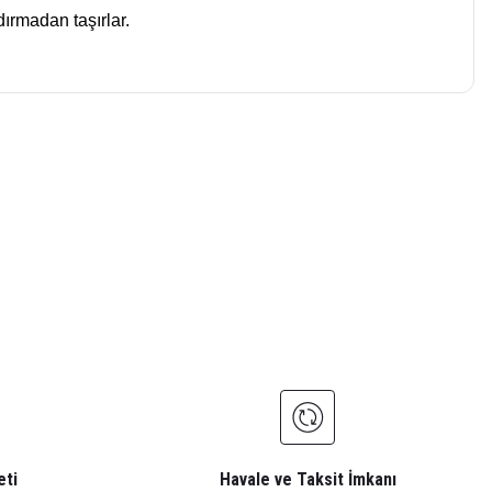
dırmadan taşırlar.
iletebilirsiniz.
eti
Havale ve Taksit İmkanı