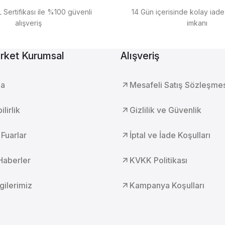
Gönder
 Sertifikası ile %100 güvenli
14 Gün içerisinde kolay iad
alışveriş
imkanı
rket Kurumsal
Alışveriş
da
Mesafeli Satış Sözleşme
lirlik
Gizlilik ve Güvenlik
 Fuarlar
İptal ve İade Koşulları
Haberler
KVKK Politikası
lgilerimiz
Kampanya Koşulları