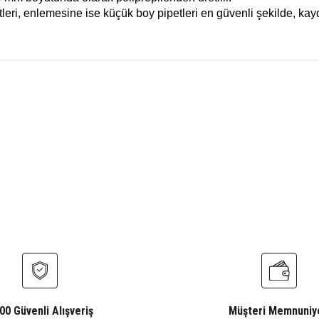
tleri, enlemesine ise küçük boy pipetleri en güvenli şekilde, kay
ularda yetersiz gördüğünüz noktaları öneri formunu kullanarak tarafımıza 
Ürün hakkında henüz soru sorulmamış.
Bu ürüne ilk yorumu siz yapın!
Yorum Yaz
Soru Sor
00 Güvenli Alışveriş
Müşteri Memnuniy