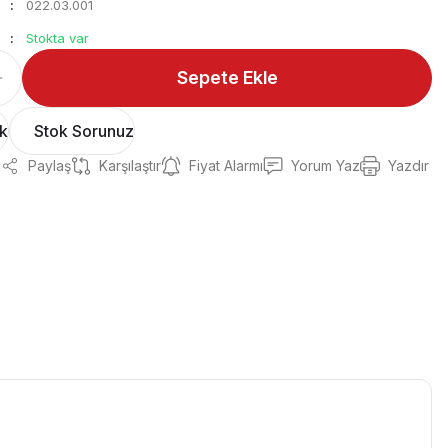
022.03.001
Stokta var
Sepete Ekle
ok
Stok Sorunuz
Paylaş
Karşılaştır
Fiyat Alarmı
Yorum Yaz
Yazdır