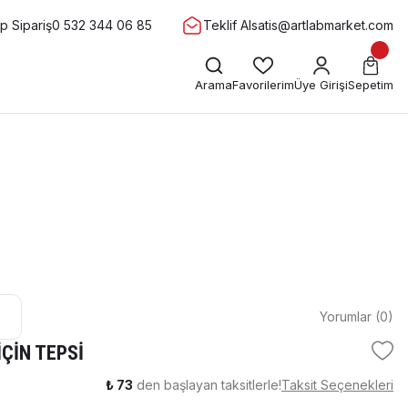
 Sipariş
0 532 344 06 85
Teklif Al
satis@artlabmarket.com
Arama
Favorilerim
Üye Girişi
Sepetim
Yorumlar (0)
İÇİN TEPSİ
₺ 73
den başlayan taksitlerle!
Taksit Seçenekleri