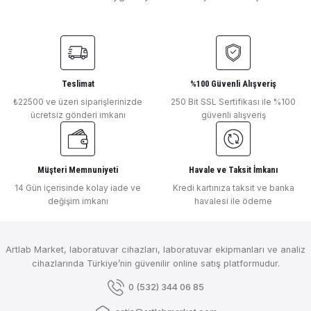
Ürün resmi kalitesiz, bozuk veya görüntülenemiyor.
Radwag
Ürün açıklamasında eksik bilgiler bulunuyor.
Deneyimini Paylaş
Radwag Analitik Terazi AS 60/220.X2 PLUS 60-220 g / 0.01-0.1 mg Dahili 
Ürün bilgilerinde hatalar bulunuyor.
Ürün fiyatı diğer sitelerden daha pahalı.
Bu ürüne benzer farklı alternatifler olmalı.
Teslimat
%100 Güvenli Alışveriş
Radwag
₺22500 ve üzeri siparişlerinizde
250 Bit SSL Sertifikası ile %100
ücretsiz gönderi imkanı
güvenli alışveriş
Radwag Analitik Terazi AS 220.X2 PLUS 220GR / 0.0001GR
Müşteri Memnuniyeti
Havale ve Taksit İmkanı
Gönder
Radwag
14 Gün içerisinde kolay iade ve
Kredi kartınıza taksit ve banka
Radwag Hassas Terazi WTC 3000 3100 gr / 0.1 gr
değişim imkanı
havalesi ile ödeme
Artlab Market, laboratuvar cihazları, laboratuvar ekipmanları ve analiz
Radwag
cihazlarında Türkiye’nin güvenilir online satış platformudur.
Radwag Hassas Terazi WTC 2000 2000 gr / 0.1 gr
0 (532) 344 06 85