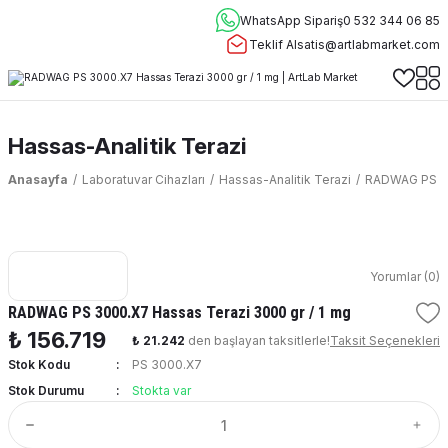
WhatsApp Sipariş
0 532 344 06 85
Teklif Al
satis@artlabmarket.com
Hassas-Analitik Terazi
Anasayfa
Laboratuvar Cihazları
Hassas-Analitik Terazi
RADWAG PS 30
Yorumlar (0)
RADWAG PS 3000.X7 Hassas Terazi 3000 gr / 1 mg
₺ 156.719
₺ 21.242
den başlayan taksitlerle!
Taksit Seçenekleri
Stok Kodu
PS 3000.X7
Stok Durumu
Stokta var