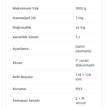
Maksimum Yük
3000 g
Hassasiyet (d)
1 mg
Doğrusallık
±6 mg
Kararlılık Süresi
3 s
Dahili
Ayarlama
(otomatik)
7” renkli
Ekran
dokunmatik
128 × 128
Kefe Boyutu
mm
Koruma
IP43
2 × IR
Temassız Sensör
sensör