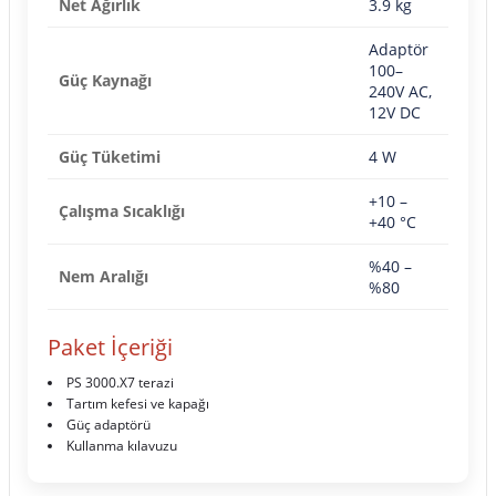
Net Ağırlık
3.9 kg
Adaptör
100–
Güç Kaynağı
240V AC,
12V DC
Güç Tüketimi
4 W
+10 –
Çalışma Sıcaklığı
+40 °C
%40 –
Nem Aralığı
%80
Paket İçeriği
PS 3000.X7 terazi
Tartım kefesi ve kapağı
Güç adaptörü
Kullanma kılavuzu