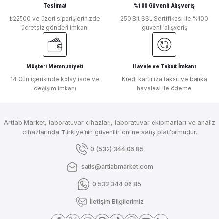
Deneyimini Paylaş
Teslimat
%100 Güvenli Alışveriş
Ürün bilgilerinde hatalar bulunuyor.
₺22500 ve üzeri siparişlerinizde
250 Bit SSL Sertifikası ile %100
Ürün fiyatı diğer sitelerden daha pahalı.
ücretsiz gönderi imkanı
güvenli alışveriş
Bu ürüne benzer farklı alternatifler olmalı.
Müşteri Memnuniyeti
Havale ve Taksit İmkanı
14 Gün içerisinde kolay iade ve
Kredi kartınıza taksit ve banka
değişim imkanı
havalesi ile ödeme
Gönder
Artlab Market, laboratuvar cihazları, laboratuvar ekipmanları ve analiz
cihazlarında Türkiye’nin güvenilir online satış platformudur.
0 (532) 344 06 85
satis@artlabmarket.com
0 532 344 06 85
İletişim Bilgilerimiz