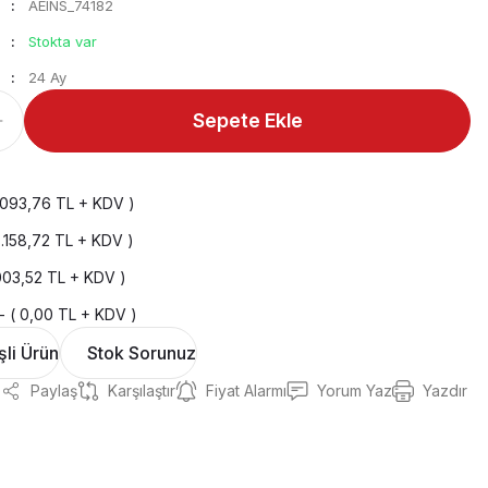
AEINS_74182
Stokta var
24 Ay
Sepete Ekle
2.093,76 TL + KDV )
8.158,72 TL + KDV )
.003,52 TL + KDV )
- ( 0,00 TL + KDV )
şli Ürün
Stok Sorunuz
Paylaş
Karşılaştır
Fiyat Alarmı
Yorum Yaz
Yazdır