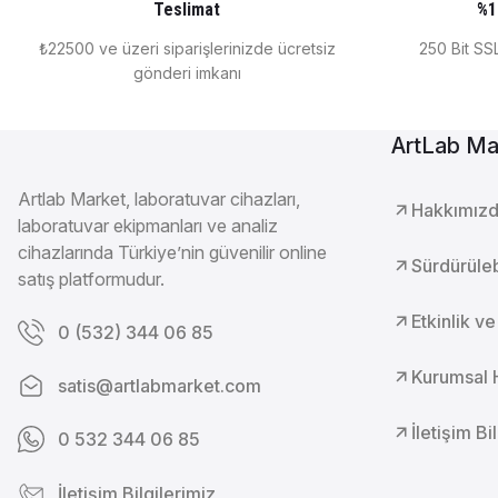
Arteva Soğutmalı İnkübatör -10 ~ +60°C
Binder So
Teslimat
%1
₺22500 ve üzeri siparişlerinizde ücretsiz
250 Bit SSL
gönderi imkanı
₺ 146.513
BINDER
ArtLab Ma
Binder Soğutmalı İnkübatör 400 Litre 0°C ... +100°C KB 
Artlab Market, laboratuvar cihazları,
Hakkımız
laboratuvar ekipmanları ve analiz
cihazlarında Türkiye’nin güvenilir online
BINDER
Sürdürülebi
satış platformudur.
Bınder Soğutmalı İnkübatör 115 Litre 0°C ... +100°C KB 11
Etkinlik ve
0 (532) 344 06 85
Kurumsal 
satis@artlabmarket.com
İletişim Bi
0 532 344 06 85
İletişim Bilgilerimiz