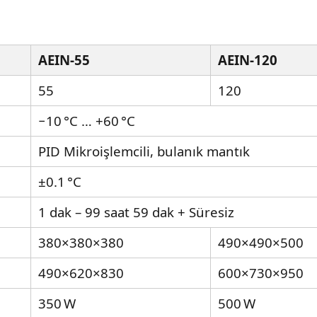
AEIN‑55
AEIN‑120
55
120
−10 °C … +60 °C
PID Mikroişlemcili, bulanık mantık
±0.1 °C
1 dak – 99 saat 59 dak + Süresiz
380×380×380
490×490×500
490×620×830
600×730×950
350 W
500 W