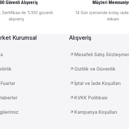
ğutmalı İnkübatör 698 Litre 0°C ... +100°C KB 720
00 Güvenli Alışveriş
Müşteri Memnuniy
 Sertifikası ile %100 güvenli
14 Gün içerisinde kolay iad
alışveriş
imkanı
BINDER
rket Kurumsal
Alışveriş
400
Bınder Soğutmalı İnkübatör 247 Litre 0°C ... +1
da
Mesafeli Satış Sözleşme
BINDER
lirlik
Gizlilik ve Güvenlik
5
Binder Soğutmalı İnkübatör 53 Litre 0°C ... +100°C
 Fuarlar
İptal ve İade Koşulları
Haberler
KVKK Politikası
lgilerimiz
Kampanya Koşulları