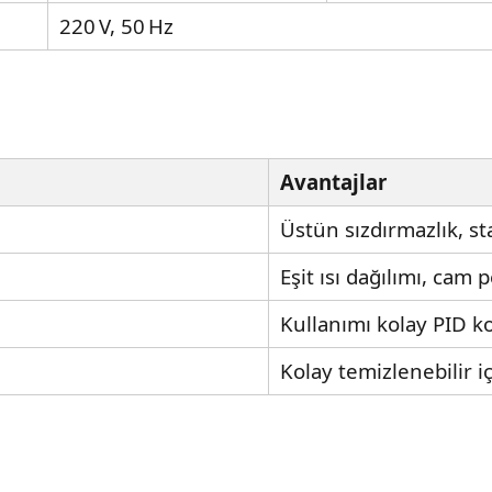
220 V, 50 Hz
Avantajlar
Üstün sızdırmazlık, st
Eşit ısı dağılımı, cam
Kullanımı kolay PID k
Kolay temizlenebilir i