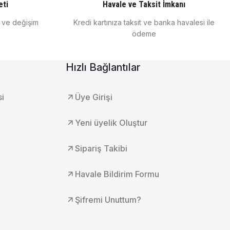
eti
Havale ve Taksit İmkanı
e ve değişim
Kredi kartınıza taksit ve banka havalesi ile
ödeme
Hızlı Bağlantılar
00°C KB 240
si
Üye Girişi
Yeni üyelik Oluştur
 KB 53
Sipariş Takibi
Havale Bildirim Formu
Şifremi Unuttum?