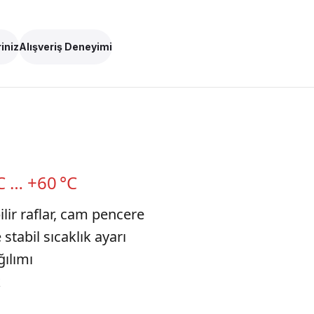
iniz
Alışveriş Deneyimi
C … +60 °C
lir raflar, cam pencere
stabil sıcaklık ayarı
ğılımı
k