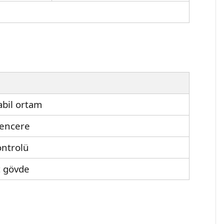
abil ortam
 pencere
ontrolü
ç gövde