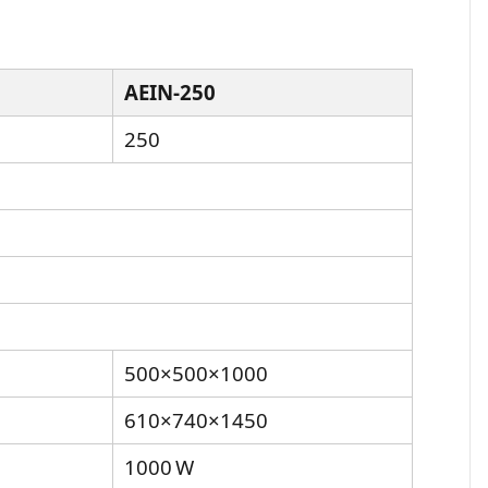
AEIN‑250
250
500×500×1000
610×740×1450
1000 W