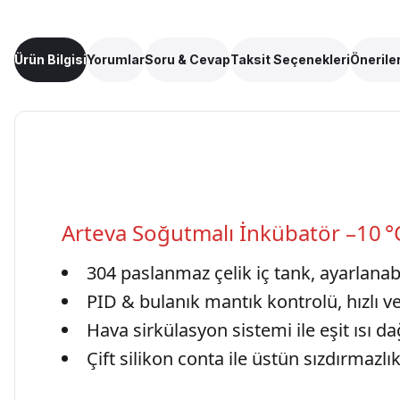
Ürün Bilgisi
Yorumlar
Soru & Cevap
Taksit Seçenekleri
Öneriler
Arteva Soğutmalı İnkübatör –10 °
304 paslanmaz çelik iç tank, ayarlanabi
PID & bulanık mantık kontrolü, hızlı ve 
Hava sirkülasyon sistemi ile eşit ısı da
Çift silikon conta ile üstün sızdırmazlı