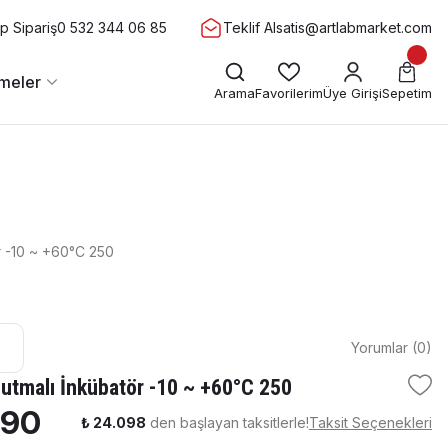
 Sipariş
0 532 344 06 85
Teklif Al
satis@artlabmarket.com
meler
Arama
Favorilerim
Üye Girişi
Sepetim
r -10 ~ +60°C 250
Yorumlar (0)
utmalı İnkübatör -10 ~ +60°C 250
790
₺ 24.098
den başlayan taksitlerle!
Taksit Seçenekleri