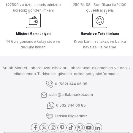
₺22500 ve üzeri siparişlerinizde
250 Bit SSL Sertifikası ile %100
ücretsiz gönderi imkanı
güvenli alışveriş
Müşteri Memnuniyeti
Havale ve Taksit İmkanı
14 Gün içerisinde kolay iade ve
Kredi kartınıza taksit ve banka
değişim imkanı
havalesi ile ödeme
Artlab Market, laboratuvar cihazları, laboratuvar ekipmanları ve analiz
cihazlarında Türkiye’nin güvenilir online satış platformudur.
0 (532) 344 06 85
satis@artlabmarket.com
0 532 344 06 85
İletişim Bilgilerimiz