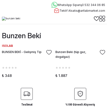
WhatsApp Sipariş
0 532 344 06 85
Teklif Al
satis@artlabmarket.com
Bunzen Beki
ISOLAB
BUNSEN BEKİ - Gelişmiş Tip
Bunzen Beki (tüp gaz,
dogalgaz)
₺ 348
₺ 1.887
Teslimat
%100 Güvenli Alışveriş