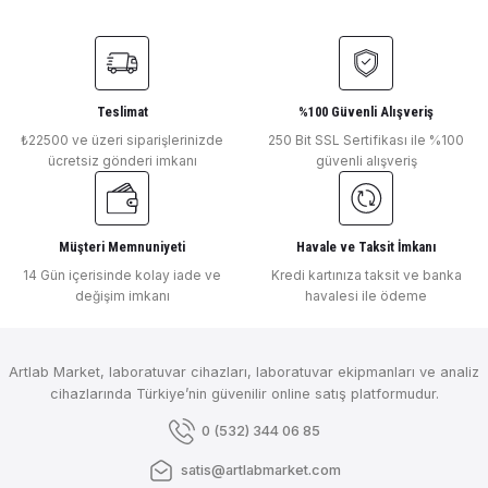
Bu ürüne benzer farklı alternatifler olmalı.
₺ 722
Teslimat
%100 Güvenli Alışveriş
Baget Çubuk Cam 5 adet
Cam Balon kısa boyunlu dibi düz
₺22500 ve üzeri siparişlerinizde
250 Bit SSL Sertifikası ile %100
ücretsiz gönderi imkanı
güvenli alışveriş
Gönder
₺ 214
₺ 379
Müşteri Memnuniyeti
Havale ve Taksit İmkanı
14 Gün içerisinde kolay iade ve
Kredi kartınıza taksit ve banka
değişim imkanı
havalesi ile ödeme
Cam Balon kısa şilifli boyunlu dibi düz
Artlab Market, laboratuvar cihazları, laboratuvar ekipmanları ve analiz
cihazlarında Türkiye’nin güvenilir online satış platformudur.
0 (532) 344 06 85
satis@artlabmarket.com