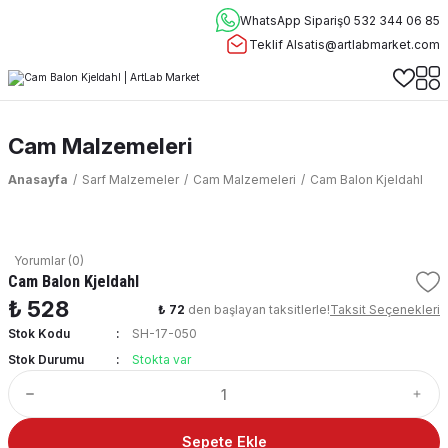
WhatsApp Sipariş
0 532 344 06 85
Teklif Al
satis@artlabmarket.com
Cam Malzemeleri
Anasayfa
Sarf Malzemeler
Cam Malzemeleri
Cam Balon Kjeldahl
Yorumlar (0)
Cam Balon Kjeldahl
₺ 528
₺ 72
den başlayan taksitlerle!
Taksit Seçenekleri
Stok Kodu
SH-17-050
Stok Durumu
Stokta var
Sepete Ekle