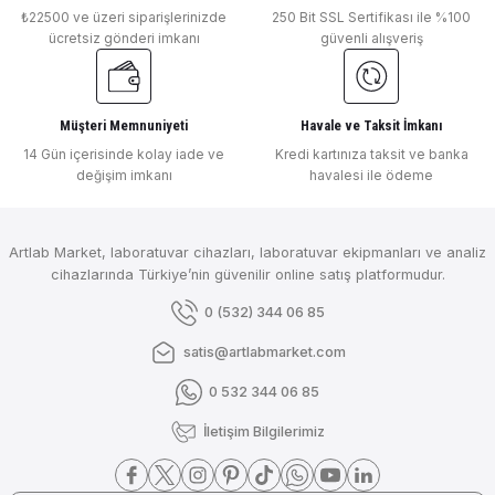
₺22500 ve üzeri siparişlerinizde
250 Bit SSL Sertifikası ile %100
ücretsiz gönderi imkanı
güvenli alışveriş
Müşteri Memnuniyeti
Havale ve Taksit İmkanı
14 Gün içerisinde kolay iade ve
Kredi kartınıza taksit ve banka
değişim imkanı
havalesi ile ödeme
Artlab Market, laboratuvar cihazları, laboratuvar ekipmanları ve analiz
cihazlarında Türkiye’nin güvenilir online satış platformudur.
0 (532) 344 06 85
satis@artlabmarket.com
0 532 344 06 85
İletişim Bilgilerimiz