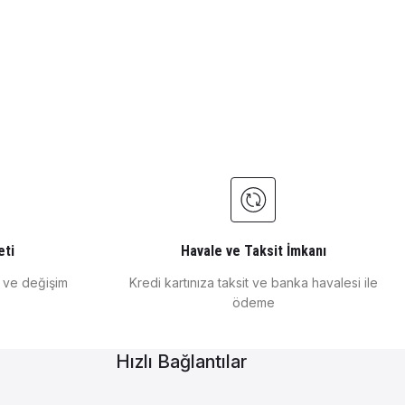
am Balon Kjeldahl
 528
astik kapaklı İthal
Cam Mezür Uzun Form
eti
Havale ve Taksit İmkanı
e ve değişim
Kredi kartınıza taksit ve banka havalesi ile
ödeme
₺ 140
Hızlı Bağlantılar