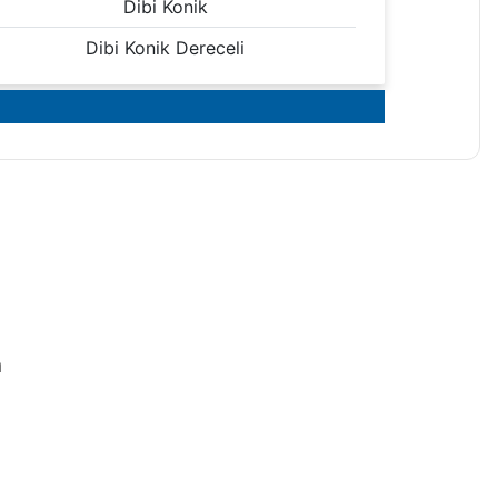
Dibi Konik
Dibi Konik Dereceli
iletebilirsiniz.
n
ki Boyunlu