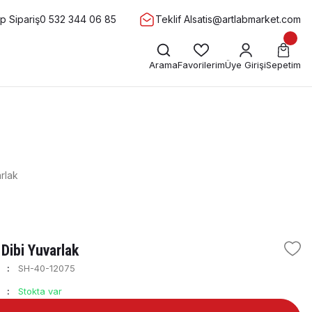
 Sipariş
0 532 344 06 85
Teklif Al
satis@artlabmarket.com
Arama
Favorilerim
Üye Girişi
Sepetim
rlak
Dibi Yuvarlak
SH-40-12075
Stokta var