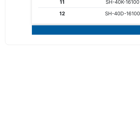
11
SH-40K-16100
12
SH-40D-16100
Bu ürünün fiyat bilgisi, resim, ürün açıklamalarında ve diğer kon
E... E... | 11/04/2026
Görüş ve önerileriniz için teşekkür ederiz.
Ürün resmi kalitesiz, bozuk veya görüntülenemiyor.
Deneyimini Paylaş
Ürün açıklamasında eksik bilgiler bulunuyor.
Ürün bilgilerinde hatalar bulunuyor.
Ürün fiyatı diğer sitelerden daha pahalı.
Bu ürüne benzer farklı alternatifler olmalı.
Cam Balon kısa boyunlu dibi düz
Cam Balon kısa şil