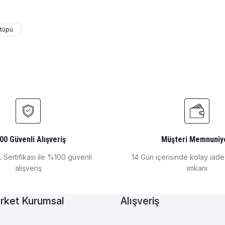
₺ 1.131
tüpü
Gönder
n Le Chatalier 1/10 taksimatlı 12,5/21 şilifli 250 ml
C
0
₺
Cam Balon joje AMBER Renkli
Cam Balon joje pl
00 Güvenli Alışveriş
Müşteri Memnuniy
 Sertifikası ile %100 güvenli
14 Gün içerisinde kolay iad
alışveriş
imkanı
₺ 421
₺ 499
rket Kurumsal
Alışveriş