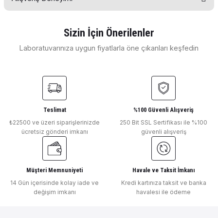
konularda yetersiz gördüğünüz noktaları öneri formunu
kullanarak tarafımıza iletebilirsiniz.
Görüş ve önerileriniz için teşekkür ederiz.
Sizin İçin Önerilenler
E... E... | 11/04/2026
Laboratuvarınıza uygun fiyatlarla öne çıkanları keşfedin
Ürün resmi kalitesiz, bozuk veya görüntülenemiyor.
OHAUS
Ürün açıklamasında eksik bilgiler bulunuyor.
Deneyimini Paylaş
Ohaus Kalem Tipi Orp Ölçer ST20R (1000... 1000 mv / 0.0... 99.0 °C )
Ürün bilgilerinde hatalar bulunuyor.
Ürün fiyatı diğer sitelerden daha pahalı.
Bu ürüne benzer farklı alternatifler olmalı.
Teslimat
%100 Güvenli Alışveriş
₺22500 ve üzeri siparişlerinizde
250 Bit SSL Sertifikası ile %100
₺ 18.853
ücretsiz gönderi imkanı
güvenli alışveriş
OHAUS
Ohaus Kalem Tipi Orp Ölçer ST10R (1000... +1000 mv 1 mv )
Müşteri Memnuniyeti
Havale ve Taksit İmkanı
Gönder
14 Gün içerisinde kolay iade ve
Kredi kartınıza taksit ve banka
değişim imkanı
havalesi ile ödeme
₺ 14.797
MİLWAUKEE