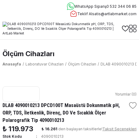
WhatsApp Sipariş
0 532 344 06 85
Teklif Al
satis@artlabmarket.com
Ölçüm Cihazları
Anasayfa
Laboratuvar Cihazları
Ölçüm Cihazları
DLAB 4090010213 DPC
Yorumlar (0)
DLAB 4090010213 DPCD100T Masaüstü Dokunmatik pH,
ORP, TDS, İletkenlik, Direnç, DO Ve Sıcaklık Ölçer
Polarografik Tip 4090010213
₺ 119.973
₺ 16.261
den başlayan taksitlerle!
Taksit Seçenekleri
Stok Kodu
4090010213