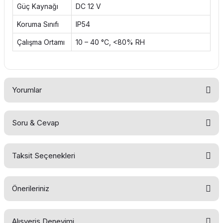
Güç Kaynağı
DC 12 V
Koruma Sınıfı
IP54
Çalışma Ortamı
10 – 40 °C, <80% RH
Yorumlar
Soru & Cevap
Bu ürüne ilk yorumu siz yapın!
Taksit Seçenekleri
Yorum Yaz
Ürün hakkında henüz soru sorulmamış.
Önerileriniz
Soru Sor
Alışveriş Deneyimi
Bu ürünün fiyat bilgisi, resim, ürün açıklamalarında ve diğer