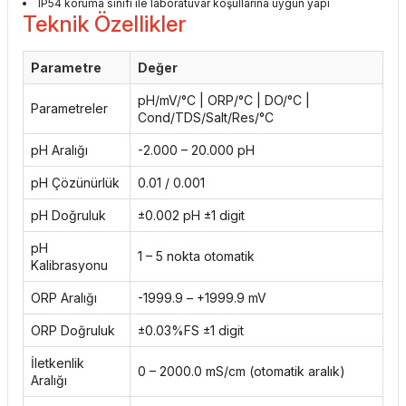
IP54 koruma sınıfı ile laboratuvar koşullarına uygun yapı
Teknik Özellikler
Parametre
Değer
pH/mV/°C | ORP/°C | DO/°C |
Parametreler
Cond/TDS/Salt/Res/°C
pH Aralığı
-2.000 – 20.000 pH
pH Çözünürlük
0.01 / 0.001
pH Doğruluk
±0.002 pH ±1 digit
pH
1 – 5 nokta otomatik
Kalibrasyonu
ORP Aralığı
-1999.9 – +1999.9 mV
ORP Doğruluk
±0.03%FS ±1 digit
İletkenlik
0 – 2000.0 mS/cm (otomatik aralık)
Aralığı