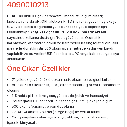
4090010213
DLAB DPCD100T
çok parametreli masaüstü ölçüm cihazı;
laboratuvarlarda pH, ORP, iletkenlik, TDS, direnç, çözünmüş oksijen
(DO) ve sıcaklık değerlerini yüksek hassasiyetle ölçmek için
tasarlanmıştır.
7" yüksek çözünürlüklü dokunmatik ekranı
sayesinde kullanıcı dostu grafik arayüzü sunar. Otomatik
kalibrasyon, otomatik sıcaklık ve barometrik basınç telafisi gibi akıllı
işlevlerle donatılmıştır. 500 okuma/parametreye kadar veri kaydı
yapılabilir ve bu veriler USB flash bellek, PC veya kablosuz yazıcıya
aktarılabilir.
Öne Çıkan Özellikler
7" yüksek çözünürlüklü dokunmatik ekran ile sezgisel kullanım
pH, ORP, DO, iletkenlik, TDS, direnç, sıcaklık gibi çoklu parametre
ölçümü
1-5 nokta pH kalibrasyonu, yüksek doğruluk ve hassasiyet
Polarografik DO sensörü ile hassas çözünmüş oksijen ölçümü
500 okuma/parametre veri depolama
USB/PC/kablosuz yazıcı (isteğe bağlı) ile veri aktarımı
Geniş uygulama alanı: içme suyu, atık su, havuz, akvaryum,
içecek, kimyasallar