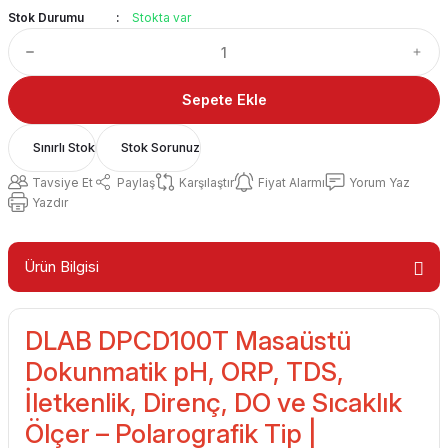
Stok Durumu
Stokta var
Sepete Ekle
Sınırlı Stok
Stok Sorunuz
Tavsiye Et
Paylaş
Karşılaştır
Fiyat Alarmı
Yorum Yaz
Yazdır
Ürün Bilgisi
DLAB DPCD100T Masaüstü
Dokunmatik pH, ORP, TDS,
İletkenlik, Direnç, DO ve Sıcaklık
Ölçer – Polarografik Tip |