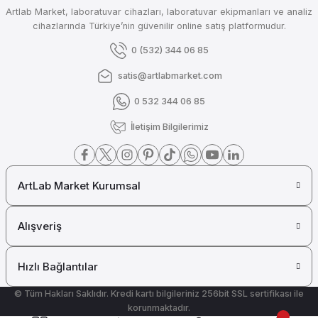
Artlab Market, laboratuvar cihazları, laboratuvar ekipmanları ve analiz
Milwaukee MAX Portatif pH / ORP / Sıcaklık Ölçer -2.000...20.000 pH / ±20
cihazlarında Türkiye’nin güvenilir online satış platformudur.
0 (532) 344 06 85
satis@artlabmarket.com
₺ 21.964
0 532 344 06 85
MİLWAUKEE
İletişim Bilgilerimiz
Milwaukee MAX Portatif pH / ORP / Sıcaklık Ölçer -2.00...20.00 pH / ±2000
ArtLab Market Kurumsal
₺ 20.850
MİLWAUKEE
Alışveriş
Milwaukee MAX pH/ORP/Sıcaklık Tezgah Ölçer MW150 MAX
Hızlı Bağlantılar
© Tüm Hakları Saklıdır. Kredi kartı bilgileriniz 256bit SSL sertifikası ile
korunmaktadır.
₺ 24.120