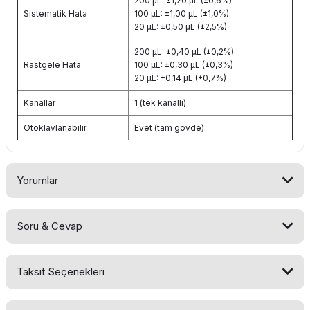
200 μL: ±1,20 μL (±0,6%)
Sistematik Hata
100 μL: ±1,00 μL (±1,0%)
20 μL: ±0,50 μL (±2,5%)
200 μL: ±0,40 μL (±0,2%)
Rastgele Hata
100 μL: ±0,30 μL (±0,3%)
20 μL: ±0,14 μL (±0,7%)
Kanallar
1 (tek kanallı)
Otoklavlanabilir
Evet (tam gövde)
Yorumlar
Soru & Cevap
Bu ürüne ilk yorumu siz yapın!
Taksit Seçenekleri
Yorum Yaz
Ürün hakkında henüz soru sorulmamış.