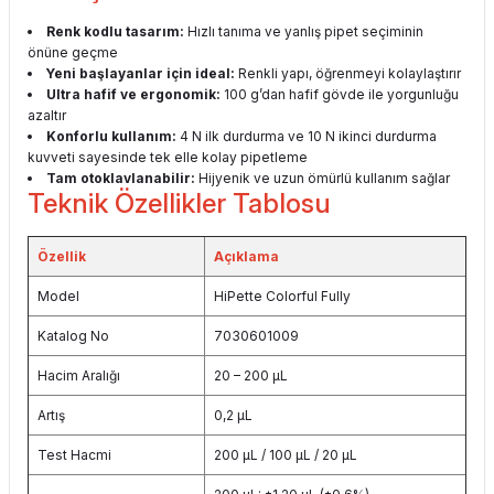
Renk kodlu tasarım:
Hızlı tanıma ve yanlış pipet seçiminin
önüne geçme
Yeni başlayanlar için ideal:
Renkli yapı, öğrenmeyi kolaylaştırır
Ultra hafif ve ergonomik:
100 g’dan hafif gövde ile yorgunluğu
azaltır
Konforlu kullanım:
4 N ilk durdurma ve 10 N ikinci durdurma
kuvveti sayesinde tek elle kolay pipetleme
Tam otoklavlanabilir:
Hijyenik ve uzun ömürlü kullanım sağlar
Teknik Özellikler Tablosu
Özellik
Açıklama
Model
HiPette Colorful Fully
Katalog No
7030601009
Hacim Aralığı
20 – 200 μL
Artış
0,2 μL
Test Hacmi
200 μL / 100 μL / 20 μL