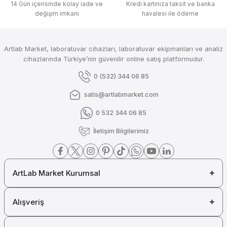
14 Gün içerisinde kolay iade ve
Kredi kartınıza taksit ve banka
değişim imkanı
havalesi ile ödeme
₺ 13.992
DLAB
Artlab Market, laboratuvar cihazları, laboratuvar ekipmanları ve analiz
DLab Elektronik Dijital Ekranlı Otomatik Pipet ( 0.5-10 µl ) 7016301001
cihazlarında Türkiye’nin güvenilir online satış platformudur.
0 (532) 344 06 85
satis@artlabmarket.com
₺ 11.422
0 532 344 06 85
DLAB
İletişim Bilgilerimiz
DLab Elektronik Dijital Ekranlı Otomatik Pipet ( 30-300 µl ) 7016301003
ArtLab Market Kurumsal
₺ 11.422
DLAB
Alışveriş
DLab Elektronik Dijital Ekranlı Otomatik Pipet ( 100-1000 µl )7016301004