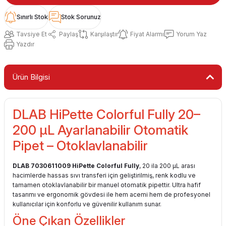
Sınırlı Stok
Stok Sorunuz
Tavsiye Et
Paylaş
Karşılaştır
Fiyat Alarmı
Yorum Yaz
Yazdır
Ürün Bilgisi
DLAB HiPette Colorful Fully 20–
200 μL Ayarlanabilir Otomatik
Pipet – Otoklavlanabilir
DLAB 7030611009 HiPette Colorful Fully
, 20 ila 200 μL arası
hacimlerde hassas sıvı transferi için geliştirilmiş, renk kodlu ve
tamamen otoklavlanabilir bir manuel otomatik pipettir. Ultra hafif
tasarımı ve ergonomik gövdesi ile hem acemi hem de profesyonel
kullanıcılar için konforlu ve güvenilir kullanım sunar.
Öne Çıkan Özellikler