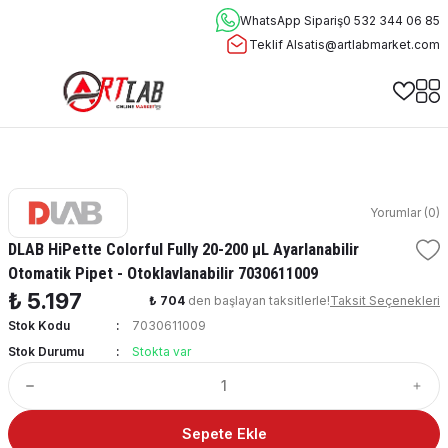
WhatsApp Sipariş
0 532 344 06 85
Teklif Al
satis@artlabmarket.com
Yorumlar (0)
DLAB HiPette Colorful Fully 20-200 μL Ayarlanabilir
Otomatik Pipet - Otoklavlanabilir 7030611009
₺ 5.197
₺ 704
den başlayan taksitlerle!
Taksit Seçenekleri
Stok Kodu
7030611009
Stok Durumu
Stokta var
Sepete Ekle