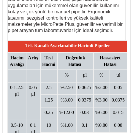
uygulamaları için mükemmel olan güvenilir, kullanımı
kolay ve çok yönlü bir manuel pipettir. Ergonomik
tasarımı, sezgisel kontrolleri ve yüksek kaliteli
malzemeleriyle MicroPette Plus, güvenilir ve verimli bir
pipet arayan tüm laboratuvarlar için ideal seçimdir.
Tek Kanallı Ayarlanabilir Hacimli Pipetler
Hacim
Artış
Test
Doğruluk
Hassasiyet
Aralığı
Hacmi
Hatası
Hatası
%
µl
%
µl
0.1-2.5
0.05
2.5
%2.50
0.0625
%2.00
0.05
μl
μl
1.25
%3.00
0.0375
%3.00
0.0375
0.25
%12.00
0.03
%6.00
0.015
0.5-10
0.1
10
%1.00
0.1
%0.80
0.08
μl
μl