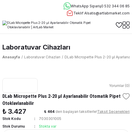
WhatsApp Sipariş
0 532 344 06 85
Teklif Al
satis@artlabmarket.com
Laboratuvar Cihazları
Anasayfa
Laboratuvar Cihazları
DLab Micropette Plus 2-20 μl Ayarlanabi
Yorumlar (0)
DLab Micropette Plus 2-20 μl Ayarlanabilir Otomatik Pipet
Otoklavlanabilir
₺ 3.427
₺ 464
den başlayan taksitlerle!
Taksit Seçenekleri
Stok Kodu
7030301005
Stok Durumu
Stokta var