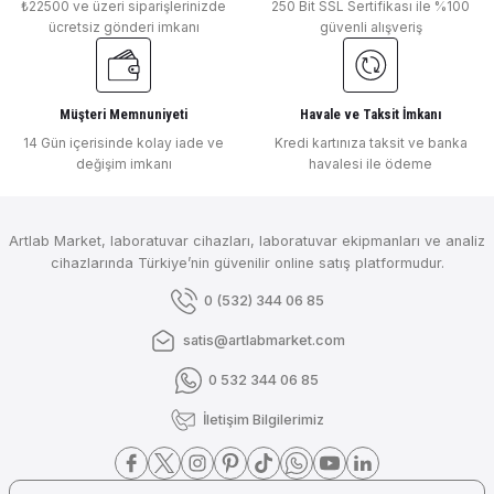
₺22500 ve üzeri siparişlerinizde
250 Bit SSL Sertifikası ile %100
₺ 10.280
ücretsiz gönderi imkanı
güvenli alışveriş
DLAB
DLab Micropette Plus 100-1000 μl Ayarlanabilir Otomatİk Pipet Otoklavlanab
Müşteri Memnuniyeti
Havale ve Taksit İmkanı
Gönder
14 Gün içerisinde kolay iade ve
Kredi kartınıza taksit ve banka
değişim imkanı
havalesi ile ödeme
₺ 3.427
DLAB
Artlab Market, laboratuvar cihazları, laboratuvar ekipmanları ve analiz
DLab Micropette Plus 10-100 μl Ayarlanabilir Otomatik Pipet Otoklavlanabil
cihazlarında Türkiye’nin güvenilir online satış platformudur.
0 (532) 344 06 85
satis@artlabmarket.com
₺ 3.427
0 532 344 06 85
DLAB
İletişim Bilgilerimiz
DLab Ayarlanabilir Otomatik Pipet ( 0.5-10 µl ) 7010101004