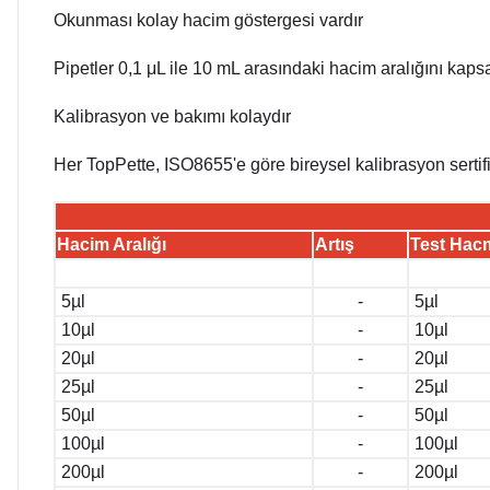
Okunması kolay hacim göstergesi vardır
Pipetler 0,1 μL ile 10 mL arasındaki hacim aralığını kaps
Kalibrasyon ve bakımı kolaydır
Her TopPette, ISO8655'e göre bireysel kalibrasyon sertifi
Hacim Aralığı
Artış
Test Hac
5
µl
-
5
µl
10
µl
-
10
µl
20
µl
-
20
µl
25
µl
-
25
µl
50
µl
-
50
µl
100
µl
-
100
µl
200
µl
-
200
µl