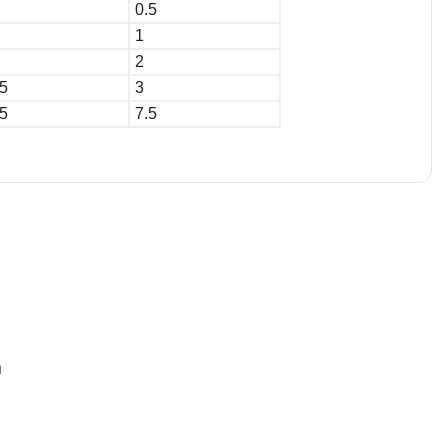
0.5
1
2
5
3
5
7.5
iletebilirsiniz.
n