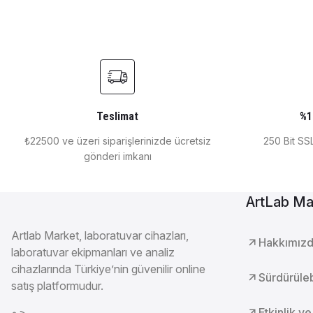
DLab Toppette Sabit Otomatik Pipet 5000 μl
DLab 
DLAB
DLAB
DLab Toppette Sabit Otomatik Pipet 500 μl
DLab T
Teslimat
%1
₺22500 ve üzeri siparişlerinizde ücretsiz
250 Bit SSL
gönderi imkanı
₺ 2.855
₺ 2.8
DLAB
DLAB
ArtLab Ma
DLab Toppette Sabit Otomatik Pipet 50 μl
DLab Top
Artlab Market, laboratuvar cihazları,
Hakkımız
laboratuvar ekipmanları ve analiz
cihazlarında Türkiye’nin güvenilir online
₺ 2.855
₺ 2.85
Sürdürülebi
satış platformudur.
Etkinlik ve