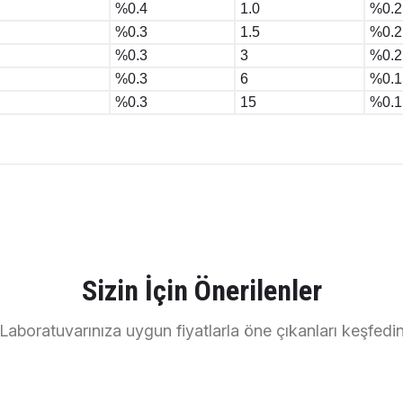
%0.4
1.0
%0.2
%0.3
1.5
%0.2
%0.3
3
%0.2
%0.3
6
%0.1
%0.3
15
%0.1
ularda yetersiz gördüğünüz noktaları öneri formunu kullanarak tarafımıza 
Ürün hakkında henüz soru sorulmamış.
Bu ürüne ilk yorumu siz yapın!
Sizin İçin Önerilenler
Yorum Yaz
Soru Sor
Laboratuvarınıza uygun fiyatlarla öne çıkanları keşfedi
DLAB