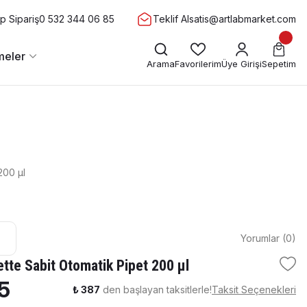
 Sipariş
0 532 344 06 85
Teklif Al
satis@artlabmarket.com
meler
Arama
Favorilerim
Üye Girişi
Sepetim
200 μl
Yorumlar (0)
tte Sabit Otomatik Pipet 200 μl
5
₺ 387
den başlayan taksitlerle!
Taksit Seçenekleri