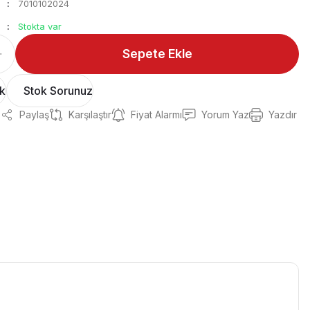
7010102024
Stokta var
Sepete Ekle
ok
Stok Sorunuz
Paylaş
Karşılaştır
Fiyat Alarmı
Yorum Yaz
Yazdır