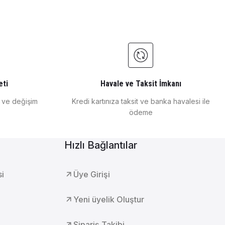
e Sabit Otomatik Pipet 1000 μl
abit Otomatik Pipet 100 μl
eti
Havale ve Taksit İmkanı
e ve değişim
Kredi kartınıza taksit ve banka havalesi ile
ödeme
Hızlı Bağlantılar
t Otomatik Pipet 10 μl
si
Üye Girişi
Yeni üyelik Oluştur
Sipariş Takibi