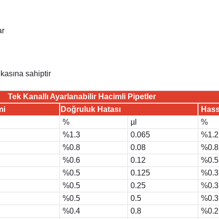
ar
kasına sahiptir
Tek Kanallı Ayarlanabilir Hacimli Pipetler
mi
Doğruluk Hatası
Hass
%
µl
%
%1.3
0.065
%1.2
%0.8
0.08
%0.8
%0.6
0.12
%0.5
%0.5
0.125
%0.3
%0.5
0.25
%0.3
%0.5
0.5
%0.3
%0.4
0.8
%0.2