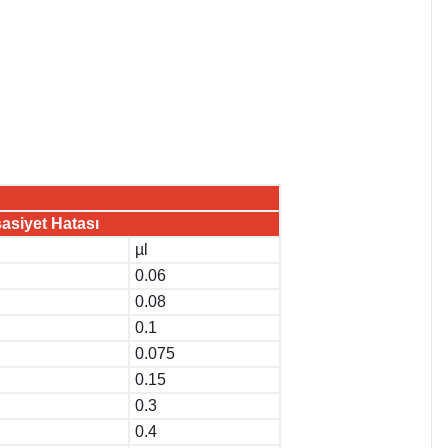
asiyet Hatası
µl
0.06
0.08
0.1
0.075
0.15
0.3
0.4