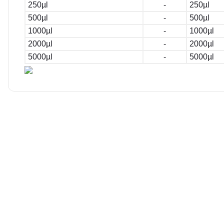
250
µl
-
250
µl
500
µl
-
500
µl
1000
µl
-
1000
µl
2000
µl
-
2000
µl
5000
µl
-
5000
µl
Bu ürünün fiyat bilgisi, resim, ürün açıklamalarında ve diğer kon
E... E... | 11/04/2026
Görüş ve önerileriniz için teşekkür ederiz.
Ürün resmi kalitesiz, bozuk veya görüntülenemiyor.
Deneyimini Paylaş
Ürün açıklamasında eksik bilgiler bulunuyor.
Ürün bilgilerinde hatalar bulunuyor.
Ürün fiyatı diğer sitelerden daha pahalı.
DLAB
DLAB
Bu ürüne benzer farklı alternatifler olmalı.