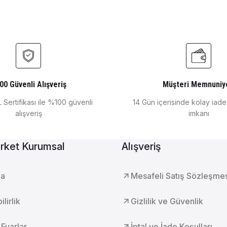
Toppette Sabit Otomatik Pipet 2000 μl
DLab Toppett
₺ 2.855
Gönder
DLAB
oppette Sabit Otomatik Pipet 250 μl
DLab Toppette S
00 Güvenli Alışveriş
Müşteri Memnuniy
 Sertifikası ile %100 güvenli
14 Gün içerisinde kolay iad
alışveriş
imkanı
55
₺ 2.855
DLAB
rket Kurumsal
Alışveriş
pette Sabit Otomatik Pipet 20 μl
DLab Toppette Sabi
da
Mesafeli Satış Sözleşme
5
₺ 2.855
lirlik
Gizlilik ve Güvenlik
 Fuarlar
İptal ve İade Koşulları