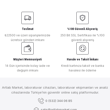
DLAB
Ürün açıklamasında eksik bilgiler bulunuyor.
Deneyimini Paylaş
DLab Toppette Sabit Otomatik Pipet 5000 μl
Ürün bilgilerinde hatalar bulunuyor.
Ürün fiyatı diğer sitelerden daha pahalı.
Bu ürüne benzer farklı alternatifler olmalı.
Teslimat
%100 Güvenli Alışveriş
DLAB
₺22500 ve üzeri siparişlerinizde
250 Bit SSL Sertifikası ile %100
ücretsiz gönderi imkanı
güvenli alışveriş
DLab Toppette Sabit Otomatik Pipet 1000 μl
Müşteri Memnuniyeti
Havale ve Taksit İmkanı
Gönder
₺ 2.857
14 Gün içerisinde kolay iade ve
Kredi kartınıza taksit ve banka
değişim imkanı
havalesi ile ödeme
DLAB
DLab Toppette Sabit Otomatik Pipet 500 μl
Artlab Market, laboratuvar cihazları, laboratuvar ekipmanları ve analiz
cihazlarında Türkiye’nin güvenilir online satış platformudur.
0 (532) 344 06 85
₺ 2.857
satis@artlabmarket.com