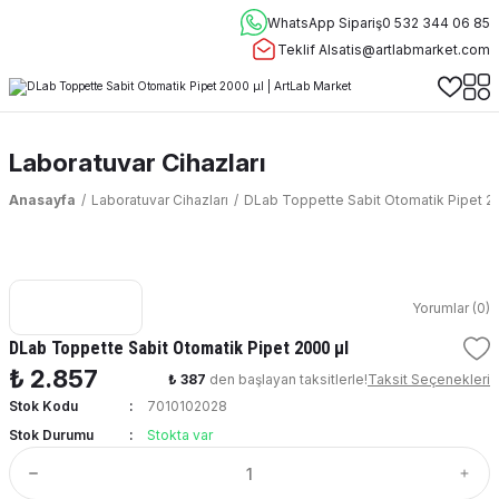
WhatsApp Sipariş
0 532 344 06 85
Teklif Al
satis@artlabmarket.com
Laboratuvar Cihazları
Anasayfa
Laboratuvar Cihazları
DLab Toppette Sabit Otomatik Pipet 2
Yorumlar (0)
DLab Toppette Sabit Otomatik Pipet 2000 μl
₺ 2.857
₺ 387
den başlayan taksitlerle!
Taksit Seçenekleri
Stok Kodu
7010102028
Stok Durumu
Stokta var