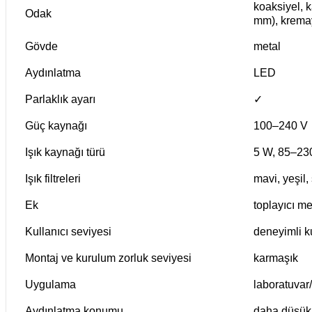
koaksiyel, 
Odak
mm), krema
Gövde
metal
Aydınlatma
LED
Parlaklık ayarı
✓
Güç kaynağı
100–240 V
Işık kaynağı türü
5 W, 85–23
Işık filtreleri
mavi, yeşil, 
Ek
toplayıcı m
Kullanıcı seviyesi
deneyimli ku
Montaj ve kurulum zorluk seviyesi
karmaşık
Uygulama
laboratuvar/
Aydınlatma konumu
daha düşük