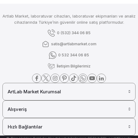
LEVENHUK
LEVENHUK 400T Trinoküler Mikroskop - 75421
Artlab Market, laboratuvar cihazları, laboratuvar ekipmanları ve analiz
cihazlarında Türkiye’nin güvenilir online satış platformudur.
Tükendi
0 (532) 344 06 85
LEVENHUK
LEVENHUK 400M Monoküler Mikroskop - 75419
satis@artlabmarket.com
0 532 344 06 85
İletişim Bilgilerimiz
Tükendi
LEVENHUK
LEVENHUK 320 BASE Biyolojik Monoküler Mikroskop - 73811
ArtLab Market Kurumsal
Tükendi
LEVENHUK
Alışveriş
LEVENHUK ZOOM 1T Trinoküler Mikroskop - 76057
Hızlı Bağlantılar
Tükendi