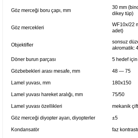
30 mm (bino
Göz merceği boru çapı, mm
dikey tüp)
WF10x/22 mm
Göz mercekleri
adet)
sonsuz düzel
Objektifler
akromatik: 4
Döner burun parçası
5 hedef için
Gözbebekleri arası mesafe, mm
48 — 75
Lamel yuvası, mm
180x150
Lamel yuvası hareket aralığı, mm
75/50
Lamel yuvası özellikleri
mekanik çif
Göz merceği diyopter ayarı, diyopterler
±5
Kondansatör
faz kontrast