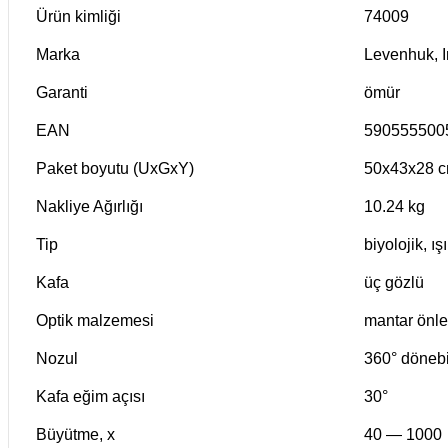
Ürün kimliği
74009
Marka
Levenhuk, I
Garanti
ömür
EAN
590555500
Paket boyutu (UxGxY)
50x43x28 
Nakliye Ağırlığı
10.24 kg
Tip
biyolojik
,
ış
Kafa
üç gözlü
Optik malzemesi
mantar önle
Nozul
360° dönebi
Kafa eğim açısı
30°
Büyütme, x
40 — 1000