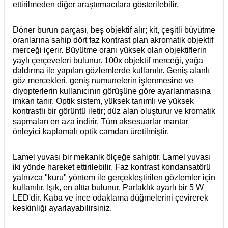
ettirilmeden diğer araştırmacılara gösterilebilir.
Döner burun parçası, beş objektif alır; kit, çeşitli büyütme
oranlarına sahip dört faz kontrast plan akromatik objektif
merceği içerir. Büyütme oranı yüksek olan objektiflerin
yaylı çerçeveleri bulunur. 100x objektif merceği, yağa
daldırma ile yapılan gözlemlerde kullanılır. Geniş alanlı
göz mercekleri, geniş numunelerin işlenmesine ve
diyopterlerin kullanıcının görüşüne göre ayarlanmasına
imkan tanır. Optik sistem, yüksek tanımlı ve yüksek
kontrastlı bir görüntü iletir; düz alan oluşturur ve kromatik
sapmaları en aza indirir. Tüm aksesuarlar mantar
önleyici kaplamalı optik camdan üretilmiştir.
Lamel yuvası bir mekanik ölçeğe sahiptir. Lamel yuvası
iki yönde hareket ettirilebilir. Faz kontrast kondansatörü
yalnızca "kuru" yöntem ile gerçekleştirilen gözlemler için
kullanılır. Işık, en altta bulunur. Parlaklık ayarlı bir 5 W
LED'dir. Kaba ve ince odaklama düğmelerini çevirerek
keskinliği ayarlayabilirsiniz.