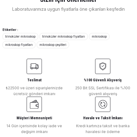
E... E... | 11/04/2026
Laboratuvarınıza uygun fiyatlarla öne çıkanları keşfedin
Ürün resmi kalitesiz, bozuk veya görüntülenemiyor.
ISOLAB
Ürün açıklamasında eksik bilgiler bulunuyor.
Deneyimini Paylaş
MİKROSKOP - STEREO
Ürün bilgilerinde hatalar bulunuyor.
Etiketler :
trinoküler mikroskop
trinoküler mikroskop fiyatları
mikroskop
Ürün fiyatı diğer sitelerden daha pahalı.
mikroskop fiyatları
mikroskop çeşitleri
Bu ürüne benzer farklı alternatifler olmalı.
₺ 40.497
Tükendi
LEVENHUK
Levenhuk MED D45T LCD Dijital Trinoküler Mikroskop - 74011
Teslimat
%100 Güvenli Alışveriş
₺22500 ve üzeri siparişlerinizde
Gönder
250 Bit SSL Sertifikası ile %100
ücretsiz gönderi imkanı
güvenli alışveriş
Tükendi
LEVENHUK
Levenhuk MED D45T Dijital Trinoküler Mikroskop - 74010
Müşteri Memnuniyeti
Havale ve Taksit İmkanı
14 Gün içerisinde kolay iade ve
Kredi kartınıza taksit ve banka
değişim imkanı
havalesi ile ödeme
Tükendi