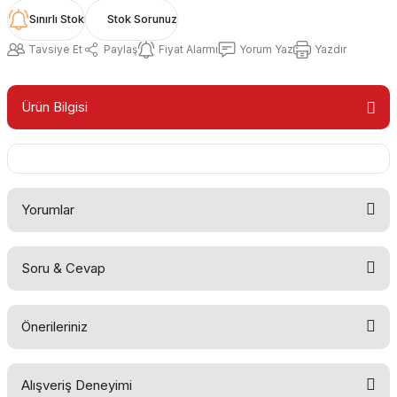
Sınırlı Stok
Stok Sorunuz
Tavsiye Et
Paylaş
Fiyat Alarmı
Yorum Yaz
Yazdır
Ürün Bilgisi
Yorumlar
Soru & Cevap
Bu ürüne ilk yorumu siz yapın!
Önerileriniz
Yorum Yaz
Ürün hakkında henüz soru sorulmamış.
Alışveriş Deneyimi
Bu ürünün fiyat bilgisi, resim, ürün açıklamalarında ve diğer