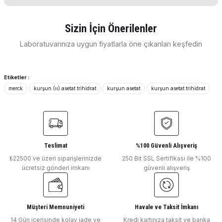
konularda yetersiz gördüğünüz noktaları öneri formunu
Soru Sor
kullanarak tarafımıza iletebilirsiniz.
Görüş ve önerileriniz için teşekkür ederiz.
Sizin İçin Önerilenler
E... E... | 11/04/2026
Laboratuvarınıza uygun fiyatlarla öne çıkanları keşfedin
Ürün resmi kalitesiz, bozuk veya görüntülenemiyor.
Merck Millipore
Ürün açıklamasında eksik bilgiler bulunuyor.
Deneyimini Paylaş
Merck Gram's Crystal Violet Solution for Microscopy
Ürün bilgilerinde hatalar bulunuyor.
Etiketler :
merck
kurşun (ıı) asetat trihidrat
kurşun asetat
kurşun asetat trihidrat
Ürün fiyatı diğer sitelerden daha pahalı.
Bu ürüne benzer farklı alternatifler olmalı.
Merck Millipore
Merck Gibberellic Acid for Synthesis (Gibberellic Asit)
Teslimat
%100 Güvenli Alışveriş
₺22500 ve üzeri siparişlerinizde
250 Bit SSL Sertifikası ile %100
ücretsiz gönderi imkanı
güvenli alışveriş
Gönder
Merck Millipore
Merck Dimethylamino Benzaldeyde
Müşteri Memnuniyeti
Havale ve Taksit İmkanı
14 Gün içerisinde kolay iade ve
Kredi kartınıza taksit ve banka