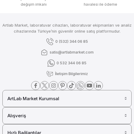
değişim imkanı
havalesi ile ödeme
Merck Millipore
Merck Diethyl Ether Extra Pure (Dietil Eter Ekstra Saf)
Artlab Market, laboratuvar cihazları, laboratuvar ekipmanları ve analiz
cihazlarında Türkiye’nin güvenilir online satış platformudur.
Merck Millipore
0 (532) 344 06 85
Merck Chromium Powder 99+ (Krom Tozu)
satis@artlabmarket.com
0 532 344 06 85
Merck Millipore
İletişim Bilgilerimiz
Merck Calcium Hydroxide (Kalsiyum Hidroksit)
ArtLab Market Kurumsal
Merck Millipore
Merck Cadmium Granular for Analysis (Analiz için Kadmiyum Granül)
Alışveriş
Hızlı Bağlantılar