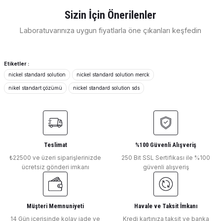
Görüş ve önerileriniz için teşekkür ederiz.
Sizin İçin Önerilenler
E... E... | 11/04/2026
Laboratuvarınıza uygun fiyatlarla öne çıkanları keşfedin
Ürün resmi kalitesiz, bozuk veya görüntülenemiyor.
Merck Millipore
Ürün açıklamasında eksik bilgiler bulunuyor.
Merck Millipore
Deneyimini Paylaş
Merck Phosphate Test
Merck Sodium Sulfate Anhydrous
Ürün bilgilerinde hatalar bulunuyor.
Etiketler :
nickel standard solution
nickel standard solution merck
Ürün fiyatı diğer sitelerden daha pahalı.
nikel standart çözümü
nickel standard solution sds
Bu ürüne benzer farklı alternatifler olmalı.
Merck Millipore
Merck Sodium Peroxidisulfate for Analysis
Teslimat
%100 Güvenli Alışveriş
₺22500 ve üzeri siparişlerinizde
Gönder
250 Bit SSL Sertifikası ile %100
Merck Millipore
ücretsiz gönderi imkanı
güvenli alışveriş
Merck Sodium Hydrogen Phosphate Dodecahydrate
Müşteri Memnuniyeti
Havale ve Taksit İmkanı
Merck Millipore
14 Gün içerisinde kolay iade ve
Kredi kartınıza taksit ve banka