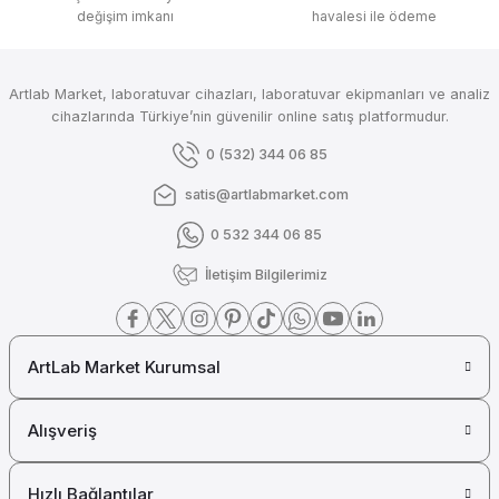
değişim imkanı
havalesi ile ödeme
Merck Sodium Ammonium Hydrogen Phosphate Tetrahydrate
Artlab Market, laboratuvar cihazları, laboratuvar ekipmanları ve analiz
Merck Millipore
cihazlarında Türkiye’nin güvenilir online satış platformudur.
Merck Rhodamine B (CI 45170) for Microscopy
0 (532) 344 06 85
satis@artlabmarket.com
0 532 344 06 85
Merck Millipore
Merck Propanol (n-Propyl Alcohol)
İletişim Bilgilerimiz
ArtLab Market Kurumsal
Merck Millipore
Merck Potassium Hydroxide Pellets Extra Pure
Alışveriş
Hızlı Bağlantılar
Merck Millipore