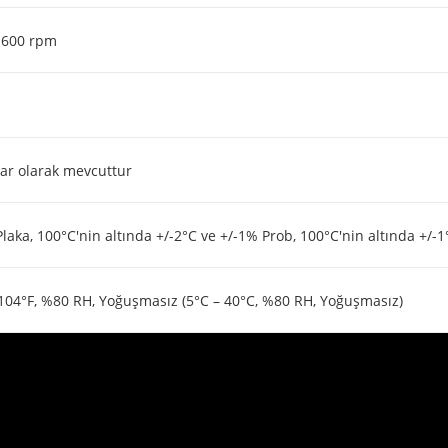
 1600 rpm
ar olarak mevcuttur
laka, 100°C'nin altında +/-2°C ve +/-1% Prob, 100°C'nin altında +/-1
 104°F, %80 RH, Yoğuşmasız (5°C – 40°C, %80 RH, Yoğuşmasız)