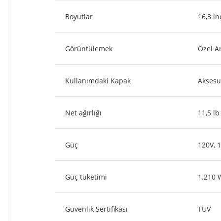
Boyutlar
16,3 i
Görüntülemek
Özel A
Kullanımdaki Kapak
Aksesu
Net ağırlığı
11,5 lb 
Güç
120V, 
Güç tüketimi
1.210 
Güvenlik Sertifikası
TÜV