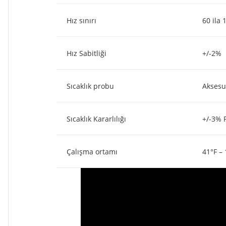
Hız sınırı
60 ila
Hız Sabitliği
+/-2%
Sıcaklık probu
Aksesu
Sıcaklık Kararlılığı
+/-3% P
Çalışma ortamı
41°F –