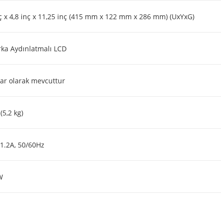
nç x 4,8 inç x 11,25 inç (415 mm x 122 mm x 286 mm) (UxYxG)
rka Aydınlatmalı LCD
ar olarak mevcuttur
(5,2 kg)
11.2A, 50/60Hz
W