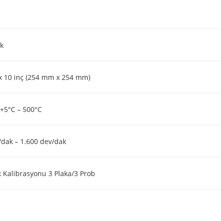
k
 x 10 inç (254 mm x 254 mm)
+5°C – 500°C
/dak – 1.600 dev/dak
k Kalibrasyonu 3 Plaka/3 Prob