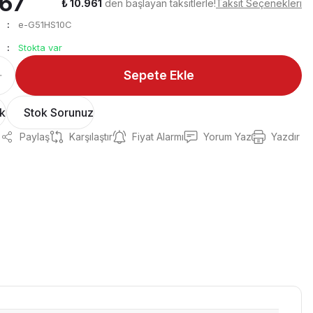
867
₺ 10.961
den başlayan taksitlerle!
Taksit Seçenekleri
e-G51HS10C
Stokta var
Sepete Ekle
ok
Stok Sorunuz
Paylaş
Karşılaştır
Fiyat Alarmı
Yorum Yaz
Yazdır