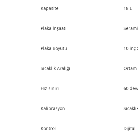
Kapasite
18 L
Plaka İnşaatı
Serami
Plaka Boyutu
10 inç
Sıcaklık Aralığı
Ortam 
Hız sınırı
60 dev
Kalibrasyon
Sıcaklı
Kontrol
Dijital