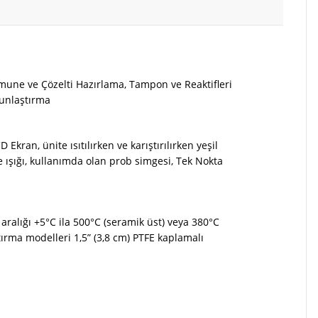
une ve Çözelti Hazırlama, Tampon ve Reaktifleri
unlaştırma
 Ekran, ünite ısıtılırken ve karıştırılırken yeşil
ge ışığı, kullanımda olan prob simgesi, Tek Nokta
 aralığı +5°C ila 500°C (seramik üst) veya 380°C
tırma modelleri 1,5” (3,8 cm) PTFE kaplamalı