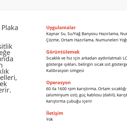
 Plaka
Uygulamalar
Kaynar Su, Su/Yağ Banyosu Hazırlama, Num
Çözme, Ortam Hazırlama, Numuneleri Yoğ
tlik
teğe
Görüntülemek
ğında
Sıcaklık ve hız için arkadan aydınlatmalı LCD
n
gösterge ışıkları, belirgin sıcak üst göster
klık
Kalibrasyon simgesi
lleri,
Tek
Operasyon
rir.
60 ila 1600 rpm karıştırma, Ortam sıcaklığı
(alüminyum üst), güç kablosu (dahil), karış
karıştırma çubuğu içerir
İletişim
Yok