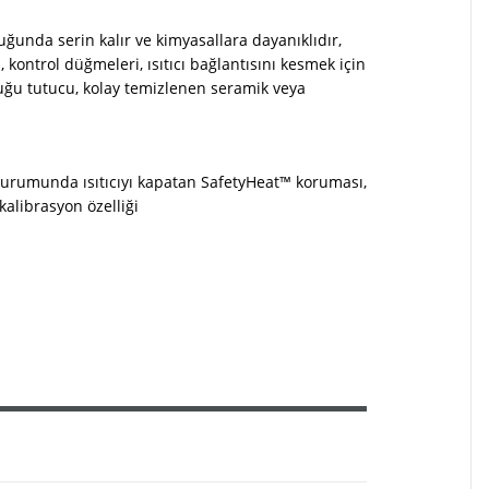
unda serin kalır ve kimyasallara dayanıklıdır,
 kontrol düğmeleri, ısıtıcı bağlantısını kesmek için
ğu tutucu, kolay temizlenen seramik veya
a durumunda ısıtıcıyı kapatan SafetyHeat™ koruması,
kalibrasyon özelliği