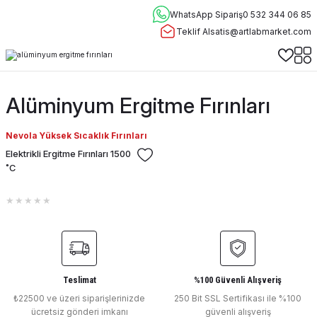
WhatsApp Sipariş
0 532 344 06 85
Teklif Al
satis@artlabmarket.com
Alüminyum Ergitme Fırınları
Nevola Yüksek Sıcaklık Fırınları
Elektrikli Ergitme Fırınları 1500
˚C
Teslimat
%100 Güvenli Alışveriş
₺22500 ve üzeri siparişlerinizde
250 Bit SSL Sertifikası ile %100
ücretsiz gönderi imkanı
güvenli alışveriş