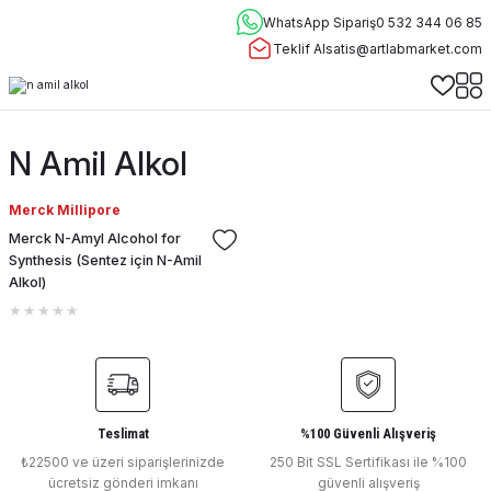
WhatsApp Sipariş
0 532 344 06 85
Teklif Al
satis@artlabmarket.com
N Amil Alkol
Merck Millipore
Merck N-Amyl Alcohol for
Synthesis (Sentez için N-Amil
Alkol)
Teslimat
%100 Güvenli Alışveriş
₺22500 ve üzeri siparişlerinizde
250 Bit SSL Sertifikası ile %100
ücretsiz gönderi imkanı
güvenli alışveriş