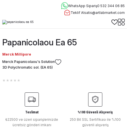
WhatsApp Sipariş
0 532 344 06 85
Teklif Al
satis@artlabmarket.com
Papanicolaou Ea 65
Merck Millipore
Merck Papanicolaou's Solution
3D Polychromatic sol. (EA 65)
Teslimat
%100 Güvenli Alışveriş
₺22500 ve üzeri siparişlerinizde
250 Bit SSL Sertifikası ile %100
ücretsiz gönderi imkanı
güvenli alışveriş