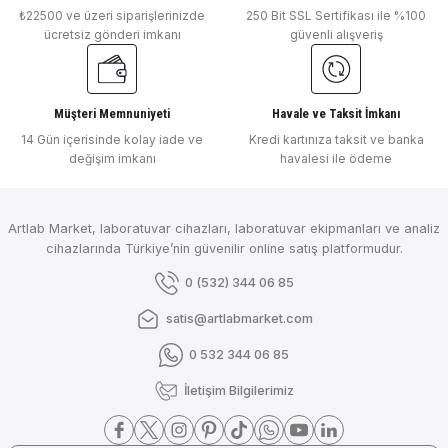
₺22500 ve üzeri siparişlerinizde
250 Bit SSL Sertifikası ile %100
ücretsiz gönderi imkanı
güvenli alışveriş
Müşteri Memnuniyeti
Havale ve Taksit İmkanı
14 Gün içerisinde kolay iade ve
Kredi kartınıza taksit ve banka
değişim imkanı
havalesi ile ödeme
Artlab Market, laboratuvar cihazları, laboratuvar ekipmanları ve analiz
cihazlarında Türkiye’nin güvenilir online satış platformudur.
0 (532) 344 06 85
satis@artlabmarket.com
0 532 344 06 85
İletişim Bilgilerimiz