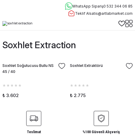
WhatsApp Sipariş
0 532 344 06 85
Teklif Al
satis@artlabmarket.com
Soxhlet Extraction
Soxhlet Soğutucusu Bullu NS
Soxhlet Extraktörü
45 / 40
₺ 3.602
₺ 2.775
Teslimat
%100 Güvenli Alışveriş