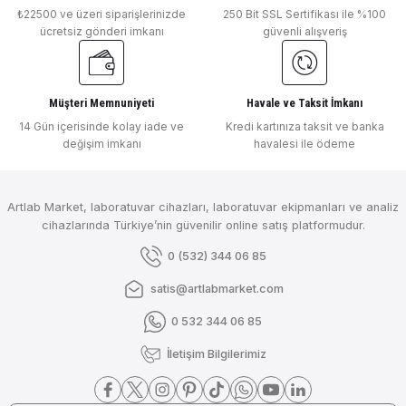
₺22500 ve üzeri siparişlerinizde
250 Bit SSL Sertifikası ile %100
ücretsiz gönderi imkanı
güvenli alışveriş
Müşteri Memnuniyeti
Havale ve Taksit İmkanı
14 Gün içerisinde kolay iade ve
Kredi kartınıza taksit ve banka
değişim imkanı
havalesi ile ödeme
Artlab Market, laboratuvar cihazları, laboratuvar ekipmanları ve analiz
cihazlarında Türkiye’nin güvenilir online satış platformudur.
0 (532) 344 06 85
satis@artlabmarket.com
0 532 344 06 85
İletişim Bilgilerimiz