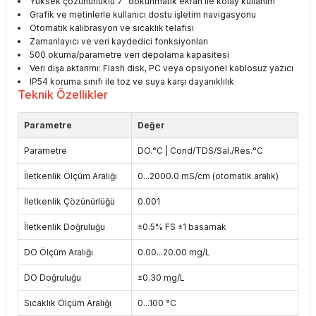
Yüksek çözünürlüklü 7" dokunmatik ekran ile kolay kullanım
Grafik ve metinlerle kullanıcı dostu işletim navigasyonu
Otomatik kalibrasyon ve sıcaklık telafisi
Zamanlayıcı ve veri kaydedici fonksiyonları
500 okuma/parametre veri depolama kapasitesi
Veri dışa aktarımı: Flash disk, PC veya opsiyonel kablosuz yazıcı
IP54 koruma sınıfı ile toz ve suya karşı dayanıklılık
Teknik Özellikler
Parametre
Değer
Parametre
DO.°C | Cond/TDS/Sal./Res.°C
İletkenlik Ölçüm Aralığı
0...2000.0 mS/cm (otomatik aralık)
İletkenlik Çözünürlüğü
0.001
İletkenlik Doğruluğu
±0.5% FS ±1 basamak
DO Ölçüm Aralığı
0.00...20.00 mg/L
DO Doğruluğu
±0.30 mg/L
Sıcaklık Ölçüm Aralığı
0...100 °C