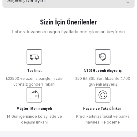
Alışveriş Deneyimi
Bu ürünün fiyat bilgisi, resim, ürün açıklamalarında ve diğer
konularda yetersiz gördüğünüz noktaları öneri formunu
kullanarak tarafımıza iletebilirsiniz.
Görüş ve önerileriniz için teşekkür ederiz.
Sizin İçin Önerilenler
E... E... | 11/04/2026
Laboratuvarınıza uygun fiyatlarla öne çıkanları keşfedin
Ürün resmi kalitesiz, bozuk veya görüntülenemiyor.
OHAUS
Ürün açıklamasında eksik bilgiler bulunuyor.
Deneyimini Paylaş
Ohaus Kalem Tipi İletkenlik Ölçer 0–1999 ms/cm 0.0 – 99.0 °C 0.1 ms/cm
Ürün bilgilerinde hatalar bulunuyor.
Ürün fiyatı diğer sitelerden daha pahalı.
Bu ürüne benzer farklı alternatifler olmalı.
Teslimat
%100 Güvenli Alışveriş
₺22500 ve üzeri siparişlerinizde
250 Bit SSL Sertifikası ile %100
₺ 9.941
ücretsiz gönderi imkanı
güvenli alışveriş
OHAUS
Ohaus Aquasearcher a-AB33M1-F Masa Tipi Ph / İletkenlik / Tds / Tuzlul
Müşteri Memnuniyeti
Havale ve Taksit İmkanı
Gönder
14 Gün içerisinde kolay iade ve
Kredi kartınıza taksit ve banka
değişim imkanı
havalesi ile ödeme
₺ 88.038