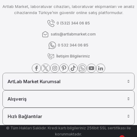
OHAUS
Artlab Market, laboratuvar cihazları, laboratuvar ekipmanları ve analiz
Ohaus Kalem Tipi pH / İletkenlik / Tuzluluk / Sıcaklık Ölçümü ST20M-C (0
cihazlarında Türkiye’nin güvenilir online satış platformudur.
0 (532) 344 06 85
satis@artlabmarket.com
₺ 15.768
0 532 344 06 85
OHAUS
İletişim Bilgilerimiz
Ohaus Kalem Tipi Tuzluluk Ölçer ST20S ( 0.0-80.0 ppt 0.0-99.0 °C )
ArtLab Market Kurumsal
₺ 15.425
OHAUS
Alışveriş
Ohaus Kalem Tipi Tuzluluk Ölçer ST10S (0.0-1 0.0 ppt)
Hızlı Bağlantılar
© Tüm Hakları Saklıdır. Kredi kartı bilgileriniz 256bit SSL sertifikası ile
korunmaktadır.
₺ 10.055