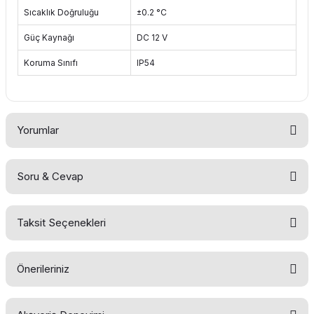
Sıcaklık Doğruluğu
±0.2 °C
Güç Kaynağı
DC 12 V
Koruma Sınıfı
IP54
Yorumlar
Soru & Cevap
Bu ürüne ilk yorumu siz yapın!
Taksit Seçenekleri
Yorum Yaz
Ürün hakkında henüz soru sorulmamış.
Önerileriniz
Soru Sor