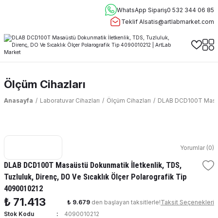
WhatsApp Sipariş
0 532 344 06 85
Teklif Al
satis@artlabmarket.com
Ölçüm Cihazları
Anasayfa
Laboratuvar Cihazları
Ölçüm Cihazları
DLAB DCD100T Masaüst
Yorumlar (0)
DLAB DCD100T Masaüstü Dokunmatik İletkenlik, TDS,
Tuzluluk, Direnç, DO Ve Sıcaklık Ölçer Polarografik Tip
4090010212
₺ 71.413
₺ 9.679
den başlayan taksitlerle!
Taksit Seçenekleri
Stok Kodu
4090010212