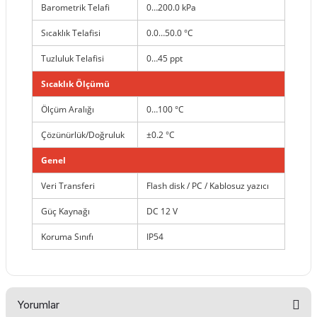
Barometrik Telafi
0…200.0 kPa
Sıcaklık Telafisi
0.0…50.0 °C
Tuzluluk Telafisi
0…45 ppt
Sıcaklık Ölçümü
Ölçüm Aralığı
0…100 °C
Çözünürlük/Doğruluk
±0.2 °C
Genel
Veri Transferi
Flash disk / PC / Kablosuz yazıcı
Güç Kaynağı
DC 12 V
Koruma Sınıfı
IP54
Yorumlar