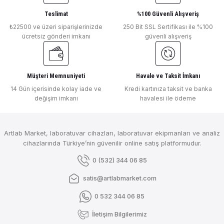
Bu ürüne benzer farklı alternatifler olmalı.
Teslimat
%100 Güvenli Alışveriş
₺22500 ve üzeri siparişlerinizde
250 Bit SSL Sertifikası ile %100
₺ 74.269
ücretsiz gönderi imkanı
güvenli alışveriş
DLAB
DLAB DPCD10 Taşınabilir pH, ORP, Tuzluluk, İletkenlik, Direnç, TDS, DO Ve
Müşteri Memnuniyeti
Havale ve Taksit İmkanı
Gönder
14 Gün içerisinde kolay iade ve
Kredi kartınıza taksit ve banka
değişim imkanı
havalesi ile ödeme
₺ 71.413
DLAB
Artlab Market, laboratuvar cihazları, laboratuvar ekipmanları ve analiz
DLAB 4090010213 DPCD100T Masaüstü Dokunmatik pH, ORP, TDS, İletkenli
cihazlarında Türkiye’nin güvenilir online satış platformudur.
0 (532) 344 06 85
satis@artlabmarket.com
₺ 119.973
0 532 344 06 85
DLAB
İletişim Bilgilerimiz
DLAB DCD100T Masaüstü Dokunmatik İletkenlik, TDS, Tuzluluk, Direnç, DO