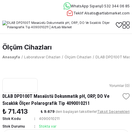
WhatsApp Sipariş
0 532 344 06 85
Teklif Al
satis@artlabmarket.com
Ölçüm Cihazları
Anasayfa
Laboratuvar Cihazları
Ölçüm Cihazları
DLAB DPD100T Masaüs
Yorumlar (0)
DLAB DPD100T Masaüstü Dokunmatik pH, ORP, DO Ve
Sıcaklık Ölçer Polarografik Tip 4090010211
₺ 71.413
₺ 9.679
den başlayan taksitlerle!
Taksit Seçenekleri
Stok Kodu
4090010211
Stok Durumu
Stokta var