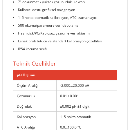
7" dokunmatik yüksek çözünürlüklü ekran
Kullanıcı dostu grafiksel navigasyon
1–5 nokta otomatik kalibrasyon, ATC, zamanlayıcı
500 okuma/parametre veri depolama
Flash disk/PC/Kablosuz yazıcı ile veri aktarımı
Esnek prob tutucu ve standart kalibrasyon çözeltileri
IP54 koruma sınıfı
Teknik Özellikler
pH Ölçümü
Ölçüm Aralığı
-2.000…20.000 pH
Çözünürlük
0.01 / 0.001
Doğruluk
±0.002 pH ±1 digit
Kalibrasyon
1–5 nokta otomatik
ATC Aralığı
0.0…100.0 °C