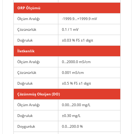
ORP Ölçümü
Ölçüm Aralığı
-1999.9…+1999.9 mV
Çözünürlük
0.1 / 1 mV
Doğruluk
±0.03 % FS ±1 digit
İletkenlik
Ölçüm Aralığı
0…2000.0 mS/cm
Çözünürlük
0.001 mS/cm
Doğruluk
±0.5 % FS ±1 digit
Çözünmüş Oksijen (DO)
Ölçüm Aralığı
0.00…20.00 mg/L
Doğruluk
±0.30 mg/L
Doygunluk
0.0…200.0 %