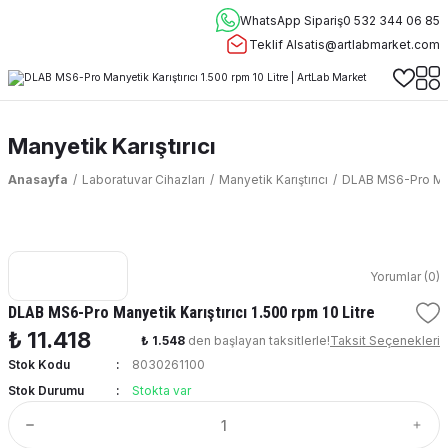
WhatsApp Sipariş
0 532 344 06 85
Teklif Al
satis@artlabmarket.com
Manyetik Karıştırıcı
Anasayfa
Laboratuvar Cihazları
Manyetik Karıştırıcı
DLAB MS6-Pro Manye
Yorumlar (0)
DLAB MS6-Pro Manyetik Karıştırıcı 1.500 rpm 10 Litre
₺ 11.418
₺ 1.548
den başlayan taksitlerle!
Taksit Seçenekleri
Stok Kodu
8030261100
Stok Durumu
Stokta var