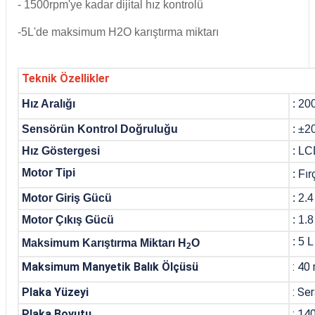
- 1500rpm'ye kadar dijital hız kontrolü
-5L'de maksimum H2O karıştırma miktarı
Teknik Özellikler
Hız Aralığı
: 20
Sensörün Kontrol Doğruluğu
: ±2
Hız Göstergesi
: L
Motor Tipi
:
Fır
Motor Giriş Gücü
: 2.4
Motor Çıkış Gücü
:
1.
: 5 L
Maksimum Karıştırma Miktarı H
O
2
Maksimum Manyetik Balık Ölçüsü
: 40
Plaka Yüzeyi
: Se
Plaka Boyutu
: 14