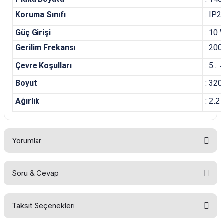
Koruma Sınıfı
: IP
Güç Girişi
: 10
Gerilim Frekansı
: 20
Çevre Koşulları
: 
Boyut
: 32
Ağırlık
:
2.
Yorumlar
Soru & Cevap
Bu ürüne ilk yorumu siz yapın!
Taksit Seçenekleri
Yorum Yaz