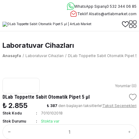
WhatsApp Sipariş
0 532 344 06 85
Teklif Al
satis@artlabmarket.com
Laboratuvar Cihazları
Anasayfa
Laboratuvar Cihazları
DLab Toppette Sabit Otomatik Pipet 5 
Yorumlar (0)
DLab Toppette Sabit Otomatik Pipet 5 μl
₺ 2.855
₺ 387
den başlayan taksitlerle!
Taksit Seçenekleri
Stok Kodu
7010102018
Stok Durumu
Stokta var