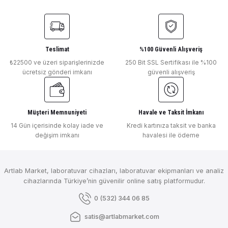
DLAB
Ürün açıklamasında eksik bilgiler bulunuyor.
Deneyimini Paylaş
DLab Toppette Sabit Otomatik Pipet 5000 μl
Ürün bilgilerinde hatalar bulunuyor.
Ürün fiyatı diğer sitelerden daha pahalı.
Bu ürüne benzer farklı alternatifler olmalı.
Teslimat
%100 Güvenli Alışveriş
DLAB
₺22500 ve üzeri siparişlerinizde
250 Bit SSL Sertifikası ile %100
ücretsiz gönderi imkanı
güvenli alışveriş
DLab Toppette Sabit Otomatik Pipet 2000 μl
Müşteri Memnuniyeti
Havale ve Taksit İmkanı
Gönder
DLAB
14 Gün içerisinde kolay iade ve
Kredi kartınıza taksit ve banka
DLab Toppette Sabit Otomatik Pipet 1000 μl
değişim imkanı
havalesi ile ödeme
Artlab Market, laboratuvar cihazları, laboratuvar ekipmanları ve analiz
cihazlarında Türkiye’nin güvenilir online satış platformudur.
₺ 2.855
DLAB
0 (532) 344 06 85
DLab Toppette Sabit Otomatik Pipet 500 μl
satis@artlabmarket.com