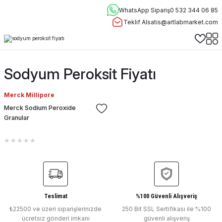
WhatsApp Sipariş
0 532 344 06 85
Teklif Al
satis@artlabmarket.com
Sodyum Peroksit Fiyatı
Merck Millipore
Merck Sodium Peroxide
Granular
Teslimat
%100 Güvenli Alışveriş
₺22500 ve üzeri siparişlerinizde
250 Bit SSL Sertifikası ile %100
ücretsiz gönderi imkanı
güvenli alışveriş