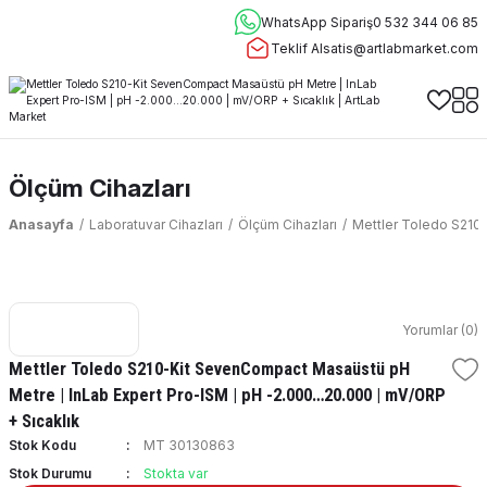
WhatsApp Sipariş
0 532 344 06 85
Teklif Al
satis@artlabmarket.com
Ölçüm Cihazları
Anasayfa
Laboratuvar Cihazları
Ölçüm Cihazları
Mettler Toledo S210
Yorumlar (0)
Mettler Toledo S210-Kit SevenCompact Masaüstü pH
Metre | InLab Expert Pro-ISM | pH -2.000…20.000 | mV/ORP
+ Sıcaklık
Stok Kodu
MT 30130863
Stok Durumu
Stokta var