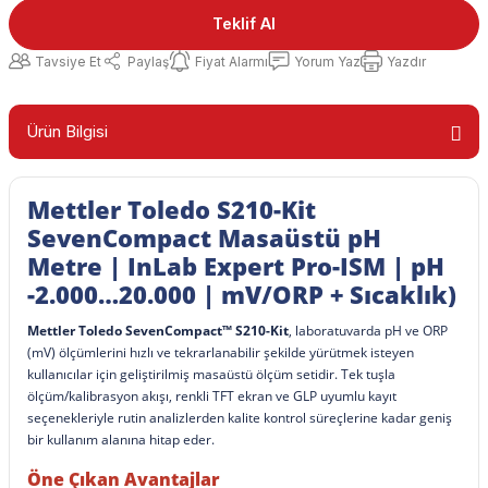
Teklif Al
Tavsiye Et
Paylaş
Fiyat Alarmı
Yorum Yaz
Yazdır
Ürün Bilgisi
Mettler Toledo S210-Kit
SevenCompact Masaüstü pH
Metre | InLab Expert Pro-ISM | pH
-2.000…20.000 | mV/ORP + Sıcaklık)
Mettler Toledo SevenCompact™ S210-Kit
, laboratuvarda pH ve ORP
(mV) ölçümlerini hızlı ve tekrarlanabilir şekilde yürütmek isteyen
kullanıcılar için geliştirilmiş masaüstü ölçüm setidir. Tek tuşla
ölçüm/kalibrasyon akışı, renkli TFT ekran ve GLP uyumlu kayıt
seçenekleriyle rutin analizlerden kalite kontrol süreçlerine kadar geniş
bir kullanım alanına hitap eder.
Öne Çıkan Avantajlar