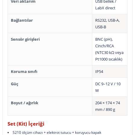
Veri aktarım
USB bellek /
LabX direct
Bağlantılar
RS232, USB-A,
USB-B
Sensör girişleri
BNC (pH),
Cinch/RCA
(NTC30 kΩ veya
Pt1000 sıcaklık)
Koruma sınıfı
IP54
Güç
DC 9–12 V / 10
W
Boyut / ağırlık
204 × 174 × 74
mm / 890 g
Set (Kit) İçeriği
S210 ölçüm cihazı + elektrot tutucu + koruyucu kapak