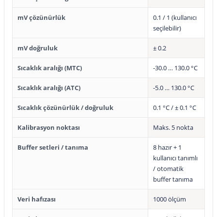
mV çözünürlük
0.1 / 1 (kullanıcı
seçilebilir)
mV doğruluk
± 0.2
Sıcaklık aralığı (MTC)
-30.0 … 130.0 °C
Sıcaklık aralığı (ATC)
-5.0 … 130.0 °C
Sıcaklık çözünürlük / doğruluk
0.1 °C / ± 0.1 °C
Kalibrasyon noktası
Maks. 5 nokta
Buffer setleri / tanıma
8 hazır + 1
kullanıcı tanımlı
/ otomatik
buffer tanıma
Veri hafızası
1000 ölçüm