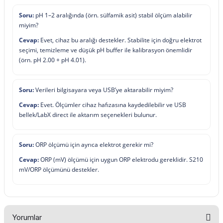
Soru:
pH 1–2 aralığında (örn. sülfamik asit) stabil ölçüm alabilir
miyim?
Cevap:
Evet, cihaz bu aralığı destekler. Stabilite için doğru elektrot
seçimi, temizleme ve düşük pH buffer ile kalibrasyon önemlidir
(örn. pH 2.00 + pH 4.01).
Soru:
Verileri bilgisayara veya USB’ye aktarabilir miyim?
Cevap:
Evet. Ölçümler cihaz hafızasına kaydedilebilir ve USB
bellek/LabX direct ile aktarım seçenekleri bulunur.
Soru:
ORP ölçümü için ayrıca elektrot gerekir mi?
Cevap:
ORP (mV) ölçümü için uygun ORP elektrodu gereklidir. S210
mV/ORP ölçümünü destekler.
Yorumlar