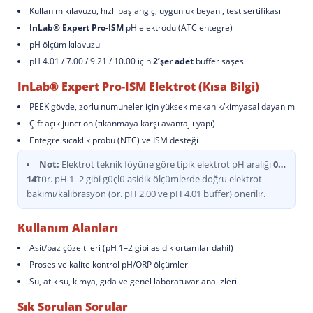
Kullanım kılavuzu, hızlı başlangıç, uygunluk beyanı, test sertifikası
InLab® Expert Pro-ISM
pH elektrodu (ATC entegre)
pH ölçüm kılavuzu
pH 4.01 / 7.00 / 9.21 / 10.00 için
2’şer adet
buffer saşesi
InLab® Expert Pro-ISM Elektrot (Kısa Bilgi)
PEEK gövde, zorlu numuneler için yüksek mekanik/kimyasal dayanım
Çift açık junction (tıkanmaya karşı avantajlı yapı)
Entegre sıcaklık probu (NTC) ve ISM desteği
Not:
Elektrot teknik föyüne göre tipik elektrot pH aralığı
0…
14
’tür. pH 1–2 gibi güçlü asidik ölçümlerde doğru elektrot
bakımı/kalibrasyon (ör. pH 2.00 ve pH 4.01 buffer) önerilir.
Kullanım Alanları
Asit/baz çözeltileri (pH 1–2 gibi asidik ortamlar dahil)
Proses ve kalite kontrol pH/ORP ölçümleri
Su, atık su, kimya, gıda ve genel laboratuvar analizleri
Sık Sorulan Sorular