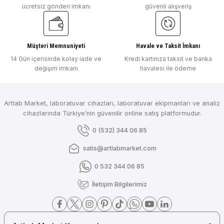
₺ 36.899
ücretsiz gönderi imkanı
güvenli alışveriş
DLAB
DLAB DPCD100 Masaüstü pH, ORP, TDS, İletkenlik, Direnç, DO Ve Sıcaklık 
Müşteri Memnuniyeti
Havale ve Taksit İmkanı
Gönder
14 Gün içerisinde kolay iade ve
Kredi kartınıza taksit ve banka
değişim imkanı
havalesi ile ödeme
₺ 74.215
DLAB
Artlab Market, laboratuvar cihazları, laboratuvar ekipmanları ve analiz
DLAB 4090010213 DPCD100T Masaüstü Dokunmatik pH, ORP, TDS, İletkenli
cihazlarında Türkiye’nin güvenilir online satış platformudur.
0 (532) 344 06 85
satis@artlabmarket.com
₺ 119.885
0 532 344 06 85
DLAB
İletişim Bilgilerimiz
DLAB DCD100T Masaüstü Dokunmatik İletkenlik, TDS, Tuzluluk, Direnç, DO