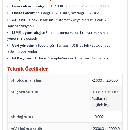
Geniş ölçüm aralığı:
pH -2.000…20.000, mV -2000.0…2000.0
Hassas ölçüm:
pH doğruluk ±0.002, mV doğruluk ±0.2
ATC/MTC sıcaklık ölçümü:
Otomatik veya manuel sıcaklık
kompanzasyonu
ISM® uyumluluğu:
Sensör tanıma ve kalibrasyon verisinin
yönetimine destek
Veri yönetimi:
1000 ölçüm hafızası, USB bellek / LabX direct
aktarım opsiyonları
GLP uyumu:
Kullanıcı/Sample/Sensör ID ve kayıt formatları
Teknik Özellikler
pH ölçüm aralığı
-2.000 … 20.000
pH çözünürlük
0.001 / 0.01 / 0.1
(kullanıcı
seçilebilir)
pH doğruluk
± 0.002
mV ölçüm aralığı
-2000.0 … 2000.0