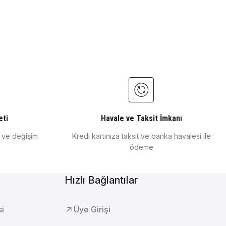
.0-10.0 ppt )
0.0-1 0.0 ppt)
eti
Havale ve Taksit İmkanı
e ve değişim
Kredi kartınıza taksit ve banka havalesi ile
ödeme
Hızlı Bağlantılar
enlik Elektrotlari Dahil ) SD23 Pure H2o
si
Üye Girişi