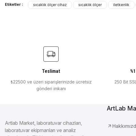
₺ 88.005
Etiketler :
sıcaklık ölçer cihaz
sıcaklık ölçer
iletkenlik
OHAUS
Ohaus Kalem Tipi pH / İletkenlik / Tuzluluk / Sıcaklık 
₺ 15.762
OHAUS
Ohaus Kalem Tipi Tuzluluk Ölçer ST20S ( 0.0-80.0 ppt 0
Teslimat
%1
₺22500 ve üzeri siparişlerinizde ücretsiz
250 Bit SSL
gönderi imkanı
₺ 15.420
Mettler Toledo
ArtLab Ma
Mettler Toledo Sevendirect Masa Tipi Ph/ İletkenlik /Tds/T
Artlab Market, laboratuvar cihazları,
Hakkımız
laboratuvar ekipmanları ve analiz