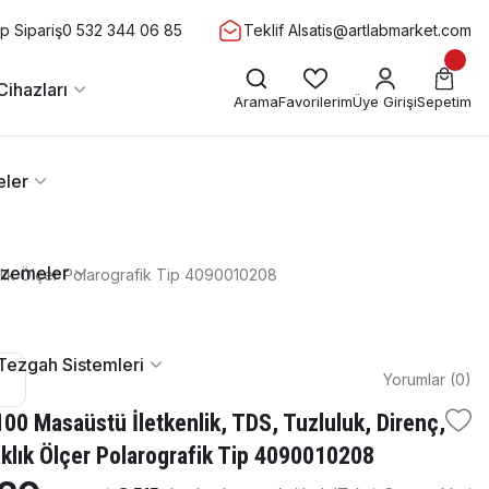
 Sipariş
0 532 344 06 85
Teklif Al
satis@artlabmarket.com
Cihazları
Arama
Favorilerim
Üye Girişi
Sepetim
eler
lzemeler
lık Ölçer Polarografik Tip 4090010208
Tezgah Sistemleri
Yorumlar (0)
0 Masaüstü İletkenlik, TDS, Tuzluluk, Direnç,
klık Ölçer Polarografik Tip 4090010208