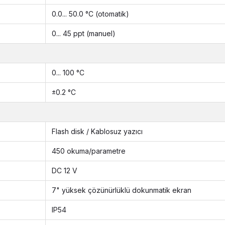
0.0... 50.0 °C (otomatik)
0... 45 ppt (manuel)
0... 100 °C
±0.2 °C
Flash disk / Kablosuz yazıcı
450 okuma/parametre
DC 12 V
7" yüksek çözünürlüklü dokunmatik ekran
IP54