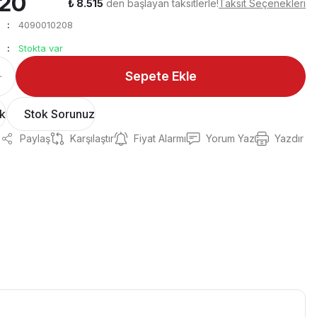
820
₺ 8.515
den başlayan taksitlerle!
Taksit Seçenekleri
4090010208
Stokta var
Sepete Ekle
ok
Stok Sorunuz
Paylaş
Karşılaştır
Fiyat Alarmı
Yorum Yaz
Yazdır