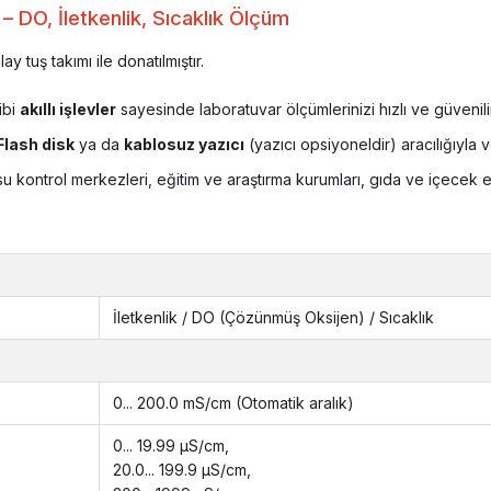
DO, İletkenlik, Sıcaklık Ölçüm
ay tuş takımı ile donatılmıştır.
ibi
akıllı işlevler
sayesinde laboratuvar ölçümlerinizi hızlı ve güvenili
Flash disk
ya da
kablosuz yazıcı
(yazıcı opsiyoneldir) aracılığıyla ve
su kontrol merkezleri, eğitim ve araştırma kurumları, gıda ve içecek en
İletkenlik / DO (Çözünmüş Oksijen) / Sıcaklık
0... 200.0 mS/cm (Otomatik aralık)
0... 19.99 μS/cm,
20.0... 199.9 μS/cm,