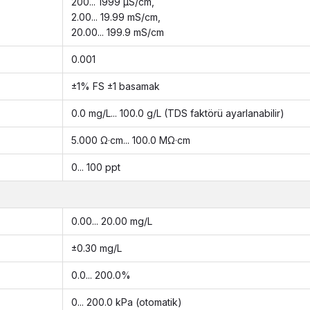
200... 1999 μS/cm,
2.00... 19.99 mS/cm,
20.00... 199.9 mS/cm
0.001
±1% FS ±1 basamak
0.0 mg/L... 100.0 g/L (TDS faktörü ayarlanabilir)
5.000 Ω·cm... 100.0 MΩ·cm
0... 100 ppt
0.00... 20.00 mg/L
±0.30 mg/L
0.0... 200.0%
0... 200.0 kPa (otomatik)