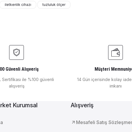
iletkenlik cihazı
tuzluluk ölçer
Gönder
Ölçümü ST20M-C (0.0-99.0 °C 0.00-14 pH 0.00-19.99 ms/cm 0
OHAUS
.0-99.0 °C )
Ohaus Kalem Tipi Tuzluluk Ölçer ST10S (
00 Güvenli Alışveriş
Müşteri Memnuniy
 Sertifikası ile %100 güvenli
14 Gün içerisinde kolay iad
alışveriş
imkanı
₺ 10.051
rket Kurumsal
Alışveriş
uzluluk Ölçer ( Inlab Pure Pro-Ism Ph ve Inlab 741-Ism İletk
da
Mesafeli Satış Sözleşme