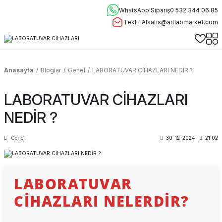
WhatsApp Sipariş
0 532 344 06 85
Teklif Al
satis@artlabmarket.com
Anasayfa
Bloglar
Genel
LABORATUVAR CİHAZLARI NEDİR ?
LABORATUVAR CİHAZLARI
NEDİR ?
Genel
30-12-2024
21:02
LABORATUVAR
CIHAZLARI NELERDIR?