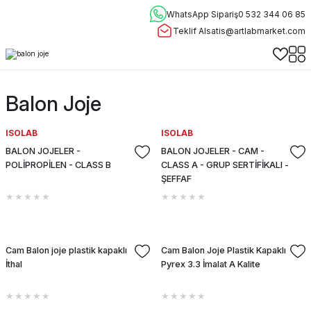
WhatsApp Sipariş
0 532 344 06 85
Teklif Al
satis@artlabmarket.com
Balon Joje
ISOLAB
ISOLAB
BALON JOJELER -
BALON JOJELER - CAM -
POLİPROPİLEN - CLASS B
CLASS A - GRUP SERTİFİKALI -
ŞEFFAF
Cam Balon joje plastik kapaklı
Cam Balon Joje Plastik Kapaklı
İthal
Pyrex 3.3 İmalat A Kalite