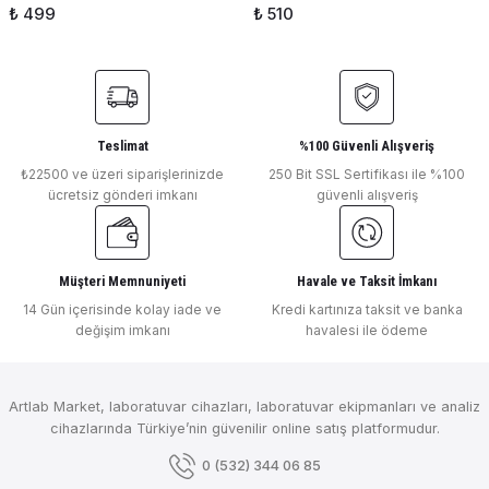
₺ 499
₺ 510
Teslimat
%100 Güvenli Alışveriş
₺22500 ve üzeri siparişlerinizde
250 Bit SSL Sertifikası ile %100
ücretsiz gönderi imkanı
güvenli alışveriş
Müşteri Memnuniyeti
Havale ve Taksit İmkanı
14 Gün içerisinde kolay iade ve
Kredi kartınıza taksit ve banka
değişim imkanı
havalesi ile ödeme
Artlab Market, laboratuvar cihazları, laboratuvar ekipmanları ve analiz
cihazlarında Türkiye’nin güvenilir online satış platformudur.
0 (532) 344 06 85