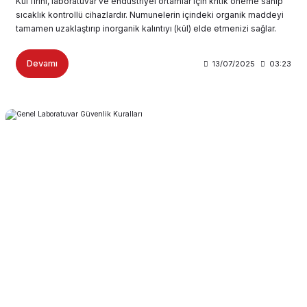
Kül fırını, laboratuvar ve endüstriyel ortamlar için kritik öneme sahip
sıcaklık kontrollü cihazlardır. Numunelerin içindeki organik maddeyi
tamamen uzaklaştırıp inorganik kalıntıyı (kül) elde etmenizi sağlar.
Devamı
13/07/2025
03:23