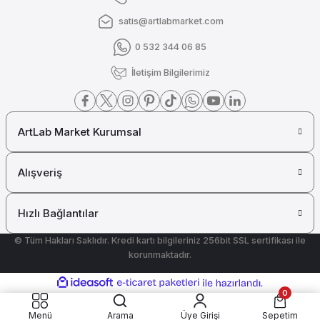
satis@artlabmarket.com
0 532 344 06 85
İletişim Bilgilerimiz
ArtLab Market Kurumsal
Alışveriş
Hızlı Bağlantılar
© Tüm Hakları Saklıdır. Kredi kartı bilgileriniz 256bit SSL sertifikası ile
korunmaktadır.
ideasoft
ile
e-
0
hazırlandı.
ticaret
paketleri
Menü
Arama
Üye Girişi
Sepetim