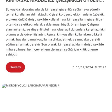
KİMYASAL MADDE İLE ÇALIŞIRKEN UYULMASI GEREKEN KURALLAR
Bu yazıda laboratuvarlarda kimyasal güvenliği sağlamaya yönelik
temel kurallar anlatılmaktadır. Kişisel koruyucu ekipmanların (gözlük,
eldiven, önlük) doğru şekilde kullanılması, kimyasalların güvenli bir
ortamda ve etiketli olarak saklanması büyük önem taşır. Çalışma
alanının temiz ve düzenli tutulması, olası acil durumlara karşı hazırlıklı
olunması da güvenliği artırır. Ayrıca, kimyasalları kullanırken dikkatli
olmak, havalandırma koşullarına dikkat etmek ve mutlaka gerekli
eğitimleri almak gerekir. Son olarak, kimyasal atıkların doğru şekilde
imha edilmesi hem çevre hem de insan sağlığı için kritik öneme
sahiptir.
Devamı
30/09/2024
22:43