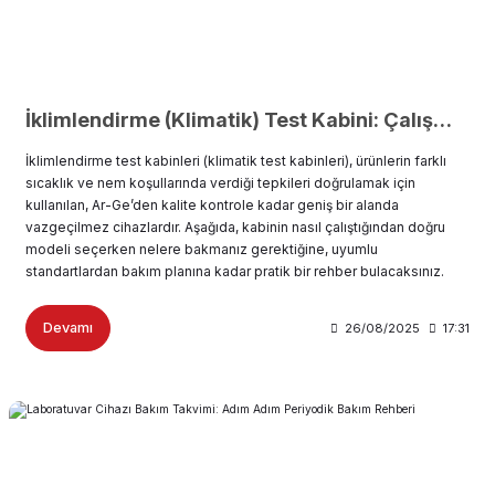
İklimlendirme (Klimatik) Test Kabini: Çalışma Prensibi, Seçim Kriterleri, Standartlar ve Bakım
İklimlendirme test kabinleri (klimatik test kabinleri), ürünlerin farklı
sıcaklık ve nem koşullarında verdiği tepkileri doğrulamak için
kullanılan, Ar-Ge’den kalite kontrole kadar geniş bir alanda
vazgeçilmez cihazlardır. Aşağıda, kabinin nasıl çalıştığından doğru
modeli seçerken nelere bakmanız gerektiğine, uyumlu
standartlardan bakım planına kadar pratik bir rehber bulacaksınız.
Devamı
26/08/2025
17:31