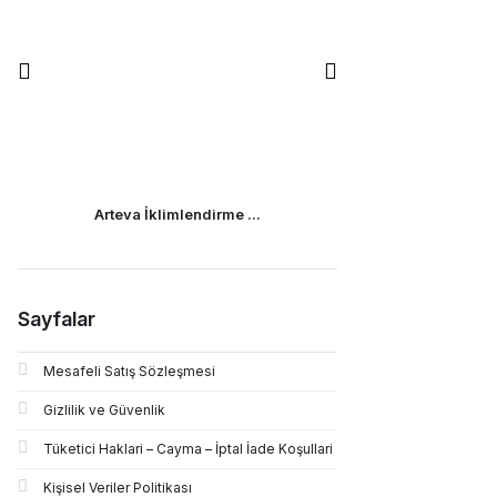
Arteva İklimlendirme ...
YANGINA DAYA
Fiyat :
174
Sayfalar
Mesafeli Satış Sözleşmesi
Gizlilik ve Güvenlik
Tüketici Haklari – Cayma – İptal İade Koşullari
Kişisel Veriler Politikası