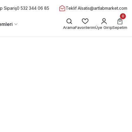
 Sipariş
0 532 344 06 85
Teklif Al
satis@artlabmarket.com
0
emleri
Arama
Favorilerim
Üye Girişi
Sepetim