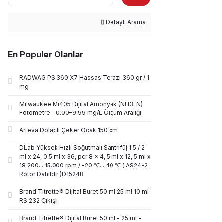
Detaylı Arama
En Populer Olanlar
RADWAG PS 360.X7 Hassas Terazi 360 gr / 1
mg
Milwaukee Mi405 Dijital Amonyak (NH3-N)
Fotometre – 0.00–9.99 mg/L Ölçüm Aralığı
Arteva Dolaplı Çeker Ocak 150 cm
DLab Yüksek Hızlı Soğutmalı Santrifüj 1.5 / 2
ml x 24, 0.5 ml x 36, pcr 8 x 4, 5 ml x 12, 5 ml x
18 200... 15.000 rpm / -20 ℃... 40 ℃ ( AS24-2
Rotor Dahildir )D1524R
Brand Titrette® Dijital Büret 50 ml 25 ml 10 ml
RS 232 Çıkışlı
Brand Titrette® Dijital Büret 50 ml - 25 ml -